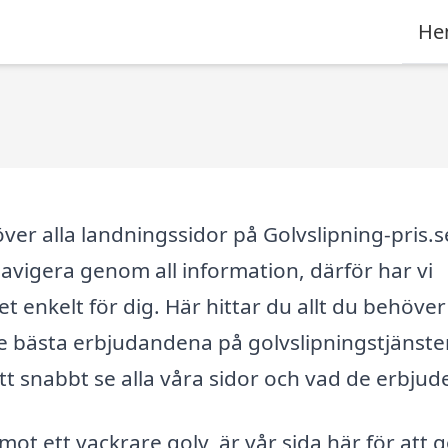
He
er alla landningssidor på Golvslipning-pris.se
 navigera genom all information, därför har vi
t enkelt för dig. Här hittar du allt du behöver
de bästa erbjudandena på golvslipningstjänster
t snabbt se alla våra sidor och vad de erbjude
mot ett vackrare golv, är vår sida här för att 