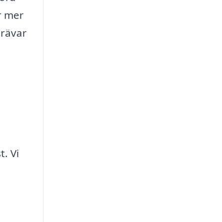
r mer
trävar
a
. Vi