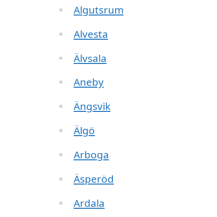
Algutsrum
Alvesta
Älvsala
Aneby
Ängsvik
Älgö
Arboga
Äsperöd
Ardala