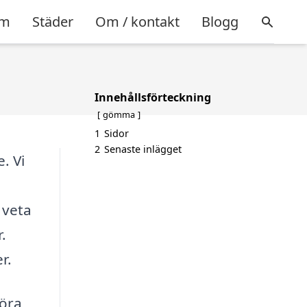
m
Städer
Om / kontakt
Blogg
Innehållsförteckning
gömma
1
Sidor
2
Senaste inlägget
. Vi
 veta
.
r.
göra