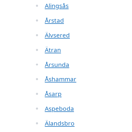
Alingsås
Årstad
Älvsered
Ätran
Årsunda
Åshammar
Åsarp
Aspeboda
Älandsbro