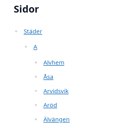
Sidor
Städer
A
Alvhem
Åsa
Arvidsvik
Aröd
Älvängen