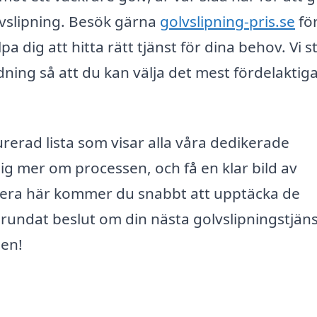
olvslipning. Besök gärna
golvslipning-pris.se
fö
a dig att hitta rätt tjänst för dina behov. Vi s
dning så att du kan välja det mest fördelaktig
rerad lista som visar alla våra dedikerade
dig mer om processen, och få en klar bild av
gera här kommer du snabbt att upptäcka de
grundat beslut om din nästa golvslipningstjänst
gen!