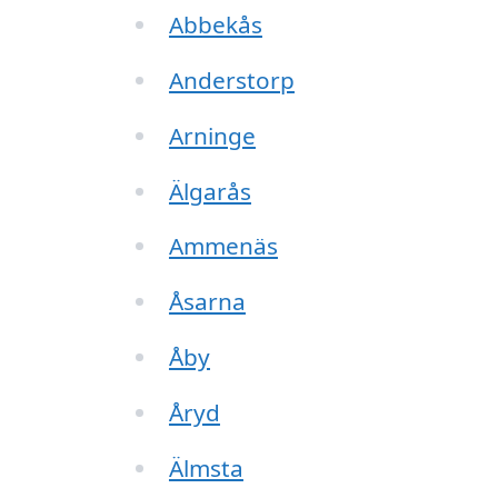
Abbekås
Anderstorp
Arninge
Älgarås
Ammenäs
Åsarna
Åby
Åryd
Älmsta