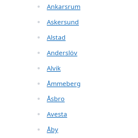
Ankarsrum
Askersund
Alstad
Anderslöv
Alvik
Åmmeberg
Åsbro
Avesta
Åby