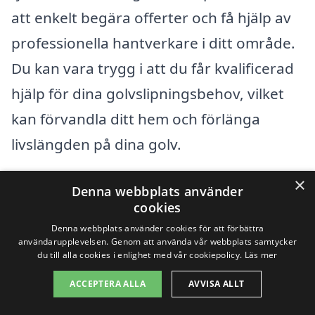
att enkelt begära offerter och få hjälp av
professionella hantverkare i ditt område.
Du kan vara trygg i att du får kvalificerad
hjälp för dina golvslipningsbehov, vilket
kan förvandla ditt hem och förlänga
livslängden på dina golv.
×
Denna webbplats använder
Få 3 erbjudanden, gratis och utan
cookies
förpliktelser
Denna webbplats använder cookies för att förbättra
användarupplevelsen. Genom att använda vår webbplats samtycker
du till alla cookies i enlighet med vår cookiepolicy.
Läs mer
ACCEPTERA ALLA
AVVISA ALLT
Sök efter professionell