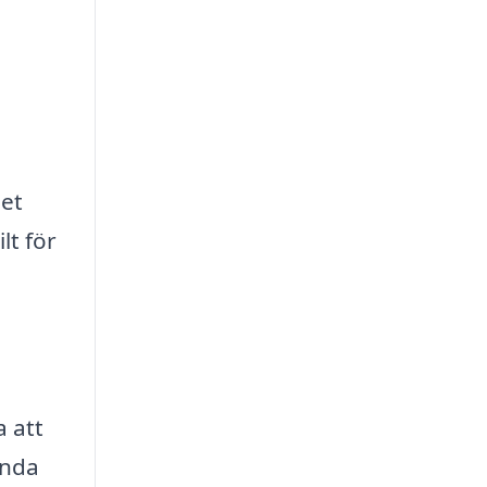
het
lt för
a att
unda