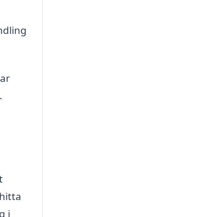
ndling
har
.
t
hitta
g i