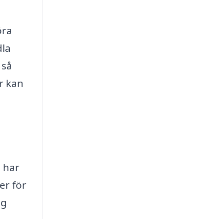
öra
dla
 så
er kan
 har
er för
ag