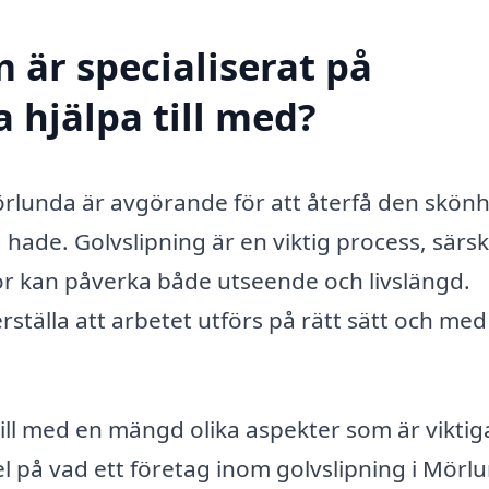
 är specialiserat på
 hjälpa till med?
 Mörlunda är avgörande för att återfå den skön
hade. Golvslipning är en viktig process, särski
por kan påverka både utseende och livslängd.
rställa att arbetet utförs på rätt sätt och med
till med en mängd olika aspekter som är viktig
l på vad ett företag inom golvslipning i Mörl