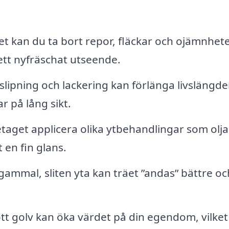
t kan du ta bort repor, fläckar och ojämnhet
 ett nyfräschat utseende.
ipning och lackering kan förlänga livslängde
r på lång sikt.
etaget applicera olika ytbehandlingar som olja 
 en fin glans.
ammal, sliten yta kan träet ”andas” bättre oc
tt golv kan öka värdet på din egendom, vilket