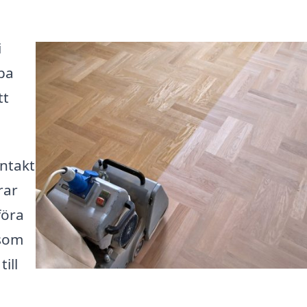
i
pa
tt
ntakt
rar
föra
 som
ill