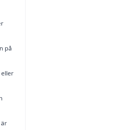
er
n på
eller
h
 är