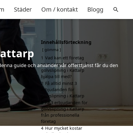
m
Städer
Om / kontakt
Blogg
Innehållsförteckning
Kattarp
gömma
1
Vad kan ett företag
som är specialiserat på
 denna guide och använder vår offerttjänst får du den
golvslipning i Kattarp
hjälpa till med?
2
Få alltid minst 3
erbjudanden för
golvslipning i Kattarp
3
Få 3 erbjudanden för
golvslipning i Kattarp
från professionella
företag
4
Hur mycket kostar