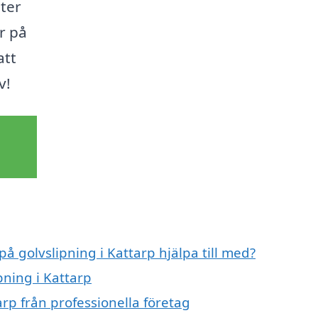
ster
r på
att
v!
på golvslipning i Kattarp hjälpa till med?
pning i Kattarp
arp från professionella företag