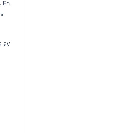
. En
ss
a av