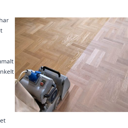
 har
tt
mmalt
enkelt
et