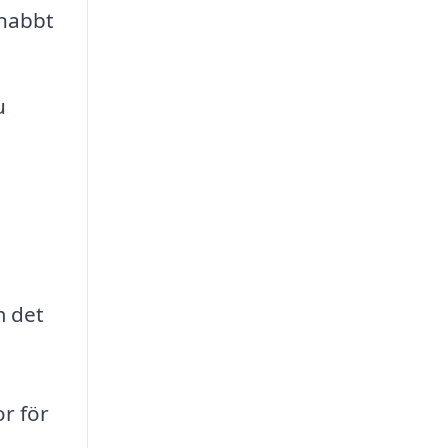
snabbt
u
m det
or för