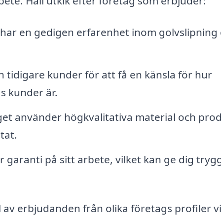
arbete. Håll utkik efter företag som erbjuder:
 har en gedigen erfarenhet inom golvslipning
idigare kunder för att få en känsla för hur
s kunder är.
taget använder högkvalitativa material och pro
tat.
garanti på sitt arbete, vilket kan ge dig trygg
l av erbjudanden från olika företags profiler v