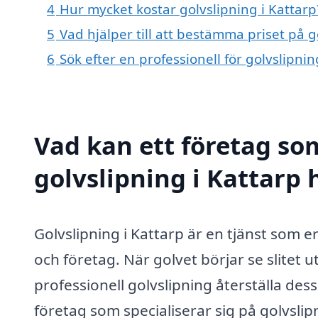
4
Hur mycket kostar golvslipning i Kattarp
5
Vad hjälper till att bestämma priset på g
6
Sök efter en professionell för golvslipni
Vad kan ett företag som
golvslipning i Kattarp 
Golvslipning i Kattarp är en tjänst som 
och företag. När golvet börjar se slitet u
professionell golvslipning återställa des
företag som specialiserar sig på golvslip