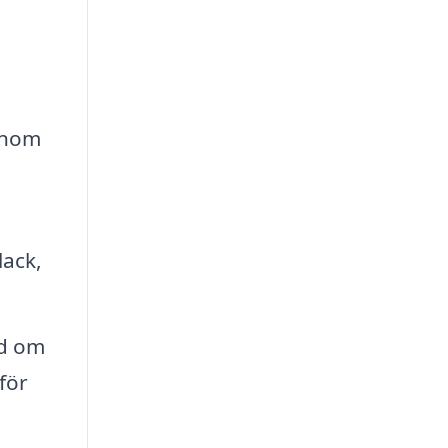
enom
lack,
åd om
för