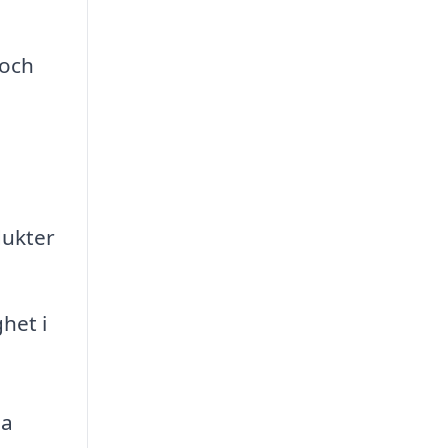
 och
dukter
het i
ia