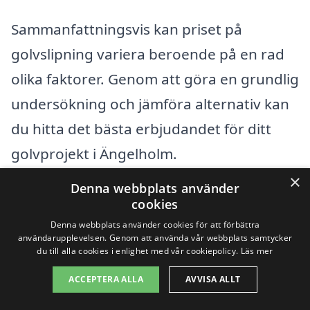
Sammanfattningsvis kan priset på
golvslipning variera beroende på en rad
olika faktorer. Genom att göra en grundlig
undersökning och jämföra alternativ kan
du hitta det bästa erbjudandet för ditt
golvprojekt i Ängelholm.
×
Denna webbplats använder
Få 3 erbjudanden, gratis och utan
cookies
förpliktelser
Denna webbplats använder cookies för att förbättra
användarupplevelsen. Genom att använda vår webbplats samtycker
du till alla cookies i enlighet med vår cookiepolicy.
Läs mer
ACCEPTERA ALLA
AVVISA ALLT
Sök efter en