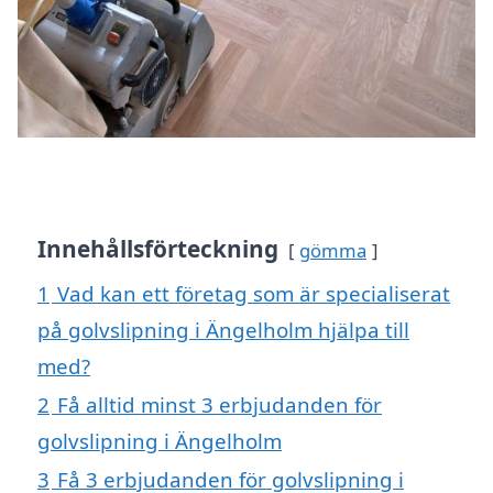
Innehållsförteckning
gömma
1
Vad kan ett företag som är specialiserat
på golvslipning i Ängelholm hjälpa till
med?
2
Få alltid minst 3 erbjudanden för
golvslipning i Ängelholm
3
Få 3 erbjudanden för golvslipning i