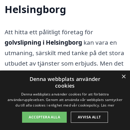
Helsingborg
Att hitta ett pålitligt företag för
golvslipning i Helsingborg
kan vara en
utmaning, särskilt med tanke på det stora
utbudet av tjänster som erbjuds. Men det
är viktigt att anlita en erfaren och
×
Denna webbplats använder
professionell firma som kan ge ditt golv
cookies
ett nytt liv. Om du inte hittar vad du söker
Denna webbplats använder cookies för att förbättra
användarupplevelsen. Genom att använda vår webbplats samtycker
direkt i Helsingborg, finns det flera
du till alla cookies i enlighet med vår cookiepolicy.
Läs mer
närliggande städer där du också kan få
ACCEPTERA ALLA
AVVISA ALLT
hjälp med golvslipning.