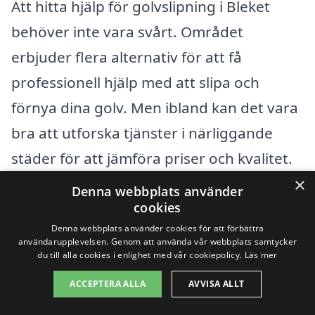
Att hitta hjälp för golvslipning i Bleket
behöver inte vara svårt. Området
erbjuder flera alternativ för att få
professionell hjälp med att slipa och
förnya dina golv. Men ibland kan det vara
bra att utforska tjänster i närliggande
städer för att jämföra priser och kvalitet.
×
Här är några städer i närheten av Bleket
Denna webbplats använder
cookies
som kan erbjuda golvslipning:
Denna webbplats använder cookies för att förbättra
användarupplevelsen. Genom att använda vår webbplats samtycker
Skärhamn
du till alla cookies i enlighet med vår cookiepolicy.
Läs mer
ACCEPTERA ALLA
AVVISA ALLT
Kärna