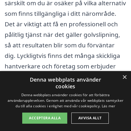
särskilt om du är osäker på vilka alternativ
som finns tillgängliga i ditt närområde.
Det är viktigt att få en professionell och
pålitlig tjänst när det gäller golvslipning,
så att resultaten blir som du förväntar
dig. Lyckligtvis finns det många skickliga
hantverkare och företag som erbjuder
×
golvslipning i och omkring Åbytorp.
Denna webbplats använder
cookies
Några närliggande städer där du kan
Denna webbplats använder cookies för att förbättra
användarupplevelsen. Genom att använda vår webbplats samtycker
hitta experter på golvslipning inkluderar:
du till alla cookies i enlighet med vår cookiepolicy.
Läs mer
ACCEPTERA ALLA
AVVISA ALLT
Kumla