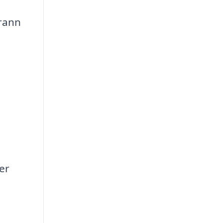
grann
er
a