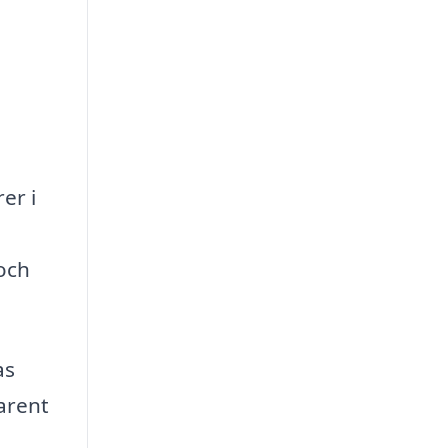
er i
 och
as
arent