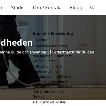
m
Städer
Om / kontakt
Blogg
Innehållsförteckning
Uddheden
gömma
1
Vad kan ett företag
som är specialiserat på
 denna guide och använder vår offerttjänst får du den
golvslipning i Uddheden
hjälpa till med?
2
Få alltid minst 3
erbjudanden för
golvslipning i Uddheden
3
Få 3 erbjudanden för
golvslipning i Uddheden
från professionella
företag
4
Hur mycket kostar