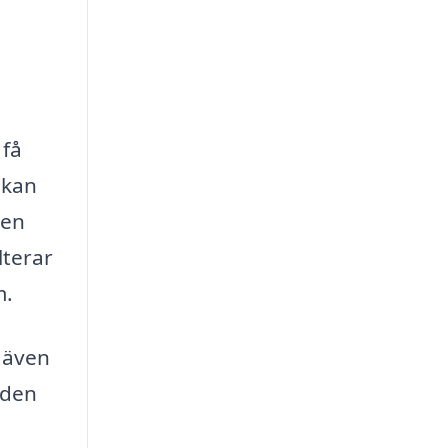
 få
 kan
 en
lterar
m.
n även
åden