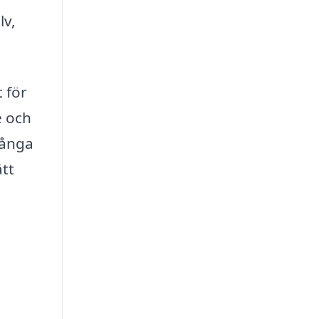
lv,
 för
e och
många
ätt