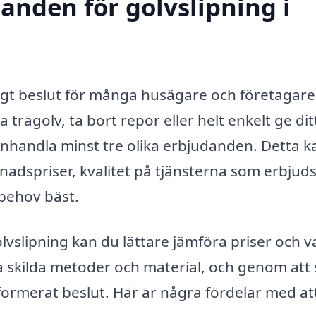
danden för golvslipning i
ktigt beslut för många husägare och företagare
trägolv, ta bort repor eller helt enkelt ge dit
att inhandla minst tre olika erbjudanden. Detta k
nadspriser, kvalitet på tjänsterna som erbjud
 behov bäst.
lvslipning kan du lättare jämföra priser och v
ha skilda metoder och material, och genom att
informerat beslut. Här är några fördelar med at