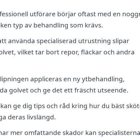
essionell utförare börjar oftast med en nog
ilken typ av behandling som krävs.
t använda specialiserad utrustning slipar
lvet, vilket tar bort repor, fläckar och andra
slipningen appliceras en ny ytbehandling,
ydda golvet och ge det ett fräscht utseende.
kan ge dig tips och råd kring hur du bäst sköt
ga deras livslängd.
har mer omfattande skador kan specialistern