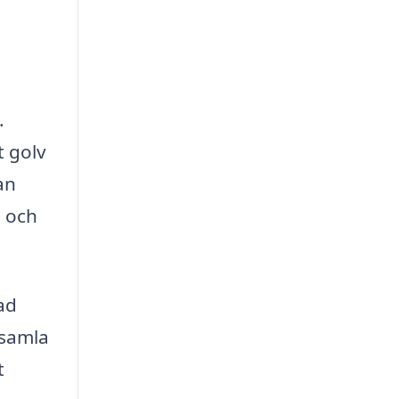
.
t golv
an
s och
ad
 samla
t