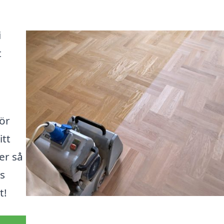
i
t
för
itt
er så
ss
t!