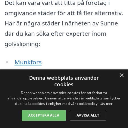
Det kan vara värt att titta på företag i
omgivande städer för att få fler alternativ.
Här är några städer i närheten av Sunne
där du kan söka efter experter inom
golvslipning:
Munkfors
×
Kil
Denna webbplats använder
cookies
Torsby
Denna webbplats använder cookies för att förbättra
användarupplevelsen. Genom att använda vår webbplats samtycker
Koppom
du till alla cookies i enlighet med vår cookiepolicy.
Läs mer
ACCEPTERA ALLA
AVVISA ALLT
Hagfors