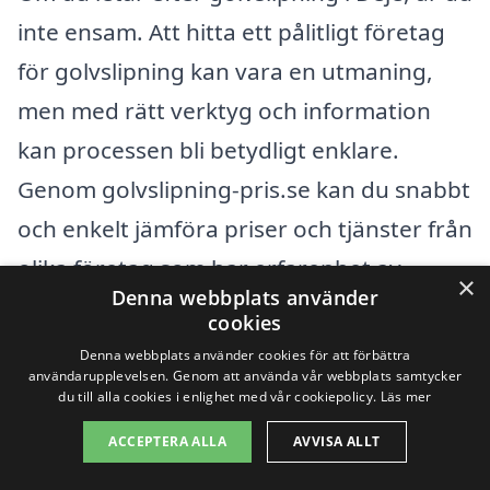
inte ensam. Att hitta ett pålitligt företag
för golvslipning kan vara en utmaning,
men med rätt verktyg och information
kan processen bli betydligt enklare.
Genom golvslipning-pris.se kan du snabbt
och enkelt jämföra priser och tjänster från
olika företag som har erfarenhet av
×
Denna webbplats använder
golvslipning. Det är viktigt att du väljer ett
cookies
företag som förstår dina behov och kan
Denna webbplats använder cookies för att förbättra
användarupplevelsen. Genom att använda vår webbplats samtycker
erbjuda professionell service.
du till alla cookies i enlighet med vår cookiepolicy.
Läs mer
ACCEPTERA ALLA
AVVISA ALLT
Förutom Deje finns det flera andra städer