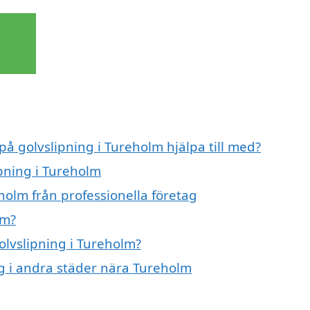
på golvslipning i Tureholm hjälpa till med?
ipning i Tureholm
holm från professionella företag
lm?
olvslipning i Tureholm?
ing i andra städer nära Tureholm