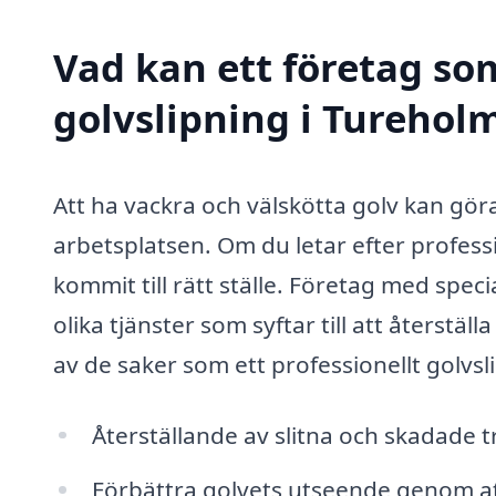
Vad kan ett företag som
golvslipning i Tureholm
Att ha vackra och välskötta golv kan gör
arbetsplatsen. Om du letar efter profess
kommit till rätt ställe. Företag med spe
olika tjänster som syftar till att återstäl
av de saker som ett professionellt golvs
Återställande av slitna och skadade t
Förbättra golvets utseende genom at