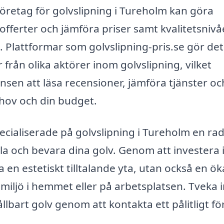
 företag för golvslipning i Tureholm kan göra
a offerter och jämföra priser samt kvalitetsnivå
l. Plattformar som golvslipning-pris.se gör det
r från olika aktörer inom golvslipning, vilket
nsen att läsa recensioner, jämföra tjänster oc
hov och din budget.
cialiserade på golvslipning i Tureholm en ra
ndla och bevara dina golv. Genom att investera 
a en estetiskt tilltalande yta, utan också en ö
 miljö i hemmet eller på arbetsplatsen. Tveka 
llbart golv genom att kontakta ett pålitligt f