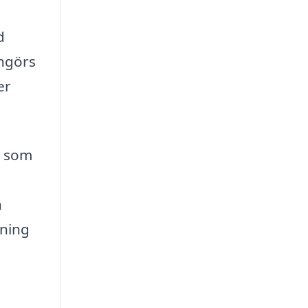
d
engörs
er
r som
h
pning