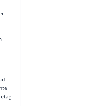
er
h
d
i
kad
inte
öretag