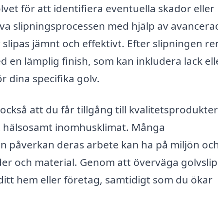
et för att identifiera eventuella skador eller
va slipningsprocessen med hjälp av avancera
r slipas jämnt och effektivt. Efter slipningen r
 en lämplig finish, som kan inkludera lack ell
r dina specifika golv.
också att du får tillgång till kvalitetsprodukte
t hälsosamt inomhusklimat. Många
n påverkan deras arbete kan ha på miljön oc
der och material. Genom att överväga golvsli
ditt hem eller företag, samtidigt som du ökar