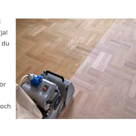
i
ja!
n du
för
 och