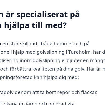
 är specialiserat på
 hjälpa till med?
a en stor skillnad i både hemmet och på
ionell hjälp med golvslipning i Tureholm, har 
cialisering inom golvslipning erbjuder en mäng
la och förbättra kvaliteten på dina golv. Här är
lipningsföretag kan hjälpa dig med:
rägolv genom att ta bort repor och fläckar.
t skapa en jämn och polerad yta.