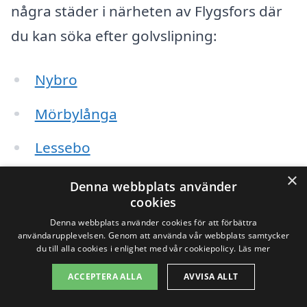
några städer i närheten av Flygsfors där
du kan söka efter golvslipning:
Nybro
Mörbylånga
Lessebo
×
Kalmar
Denna webbplats använder
cookies
Borgholm
Denna webbplats använder cookies för att förbättra
användarupplevelsen. Genom att använda vår webbplats samtycker
Högsby
du till alla cookies i enlighet med vår cookiepolicy.
Läs mer
ACCEPTERA ALLA
AVVISA ALLT
Oskarshamn