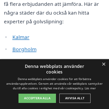
få flera erbjudanden att jämföra. Här är
några städer där du också kan hitta
experter på golvslipning:
Kalmar
Borgholm
Lindsdal
×
Denna webbplats använder
cookies
Mörbylånga
Denna webbplats använder cookies för att förbättra
användarupplevelsen. Genom att använda vår webbplats samtycker
Fågelmara
du till alla cookies i enlighet med vår cookiepolicy.
Läs mer
Nybro
ACCEPTERA ALLA
AVVISA ALLT