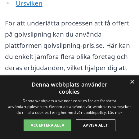
Ursviken
För att underlätta processen att få offert
på golvslipning kan du använda
plattformen golvslipning-pris.se. Här kan
du enkelt jämföra flera olika företag och
deras erbjudanden, vilket hjälper dig att
välja det som passar dina behov bäst.
×
Denna webbplats använder
Plattformen gör det enkelt att få en
cookies
översikt över priser och tjänster, vilket gör
Denna webbplats använder cookies för att förbättra
användarupplevelsen. Genom att använda vår webbplats samtycker
att du kan fatta ett informerat beslut.
du till alla cookies i enlighet med vår cookiepolicy.
Läs mer
ACCEPTERA ALLA
AVVISA ALLT
När du söker efter golvslipning i