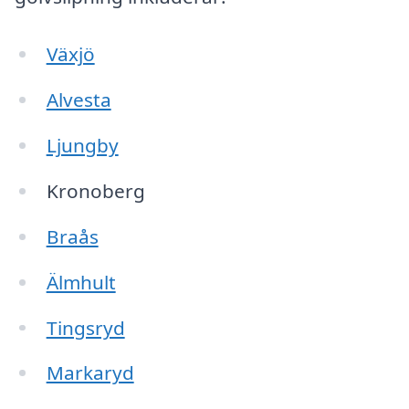
Växjö
Alvesta
Ljungby
Kronoberg
Braås
Älmhult
Tingsryd
Markaryd