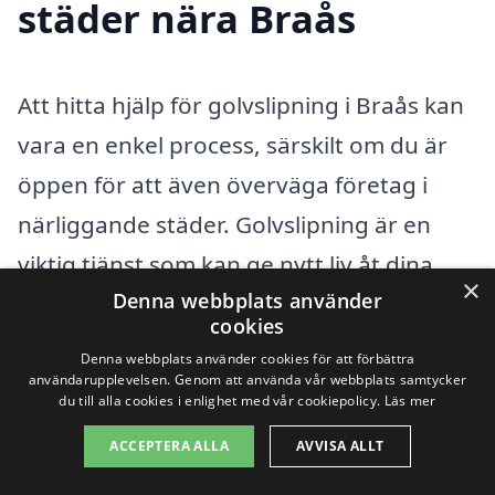
städer nära Braås
Att hitta hjälp för golvslipning i Braås kan
vara en enkel process, särskilt om du är
öppen för att även överväga företag i
närliggande städer. Golvslipning är en
viktig tjänst som kan ge nytt liv åt dina
×
Denna webbplats använder
träytor och förlänga livslängden på dina
cookies
golv. Genom att anlita en professionell
Denna webbplats använder cookies för att förbättra
kan du säkerställa att arbetet utförs
användarupplevelsen. Genom att använda vår webbplats samtycker
du till alla cookies i enlighet med vår cookiepolicy.
Läs mer
korrekt och effektivt. Här är några städer i
ACCEPTERA ALLA
AVVISA ALLT
närheten av Braås där du kan hitta