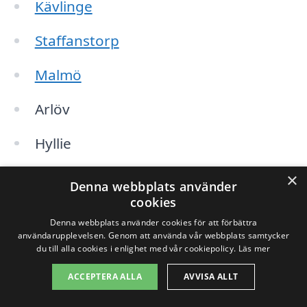
Kävlinge
Staffanstorp
Malmö
Arlöv
Hyllie
Tygelsjö
×
Denna webbplats använder
cookies
Svedala
Denna webbplats använder cookies för att förbättra
användarupplevelsen. Genom att använda vår webbplats samtycker
Vellinge
du till alla cookies i enlighet med vår cookiepolicy.
Läs mer
ACCEPTERA ALLA
AVVISA ALLT
När du söker efter golvslipning i de här