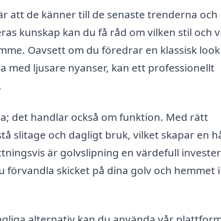
är att de känner till de senaste trenderna och
as kunskap kan du få råd om vilken stil och vi
rymme. Oavsett om du föredrar en klassisk loo
 med ljusare nyanser, kan ett professionellt
.
ga; det handlar också om funktion. Med rätt
å slitage och dagligt bruk, vilket skapar en h
tningsvis är golvslipning en värdefull investe
u förvandla skicket på dina golv och hemmet i
ängliga alternativ kan du använda vår plattform