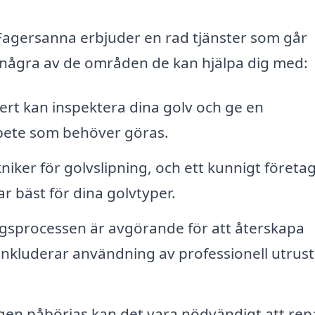
 Fagersanna erbjuder en rad tjänster som går
r några av de områden de kan hjälpa dig med:
rt kan inspektera dina golv och ge en
rbete som behöver göras.
kniker för golvslipning, och ett kunnigt företa
 bäst för dina golvtyper.
ngsprocessen är avgörande för att återskapa
inkluderar användning av professionell utrus
gen påbörjas kan det vara nödvändigt att rep