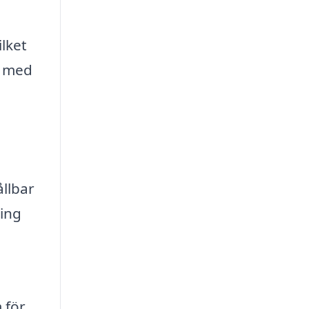
lket
k med
ållbar
ring
 för