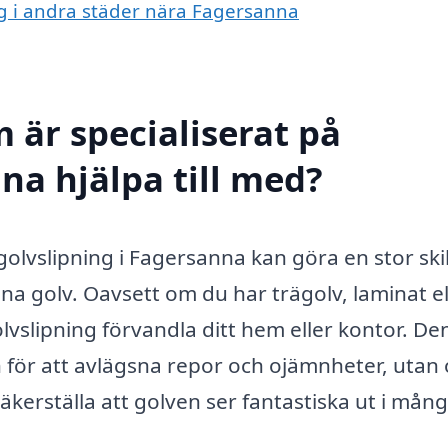
ing i andra städer nära Fagersanna
 är specialiserat på
na hjälpa till med?
golvslipning i Fagersanna kan göra en stor ski
na golv. Oavsett om du har trägolv, laminat el
lvslipning förvandla ditt hem eller kontor. D
an för att avlägsna repor och ojämnheter, utan
kerställa att golven ser fantastiska ut i mång