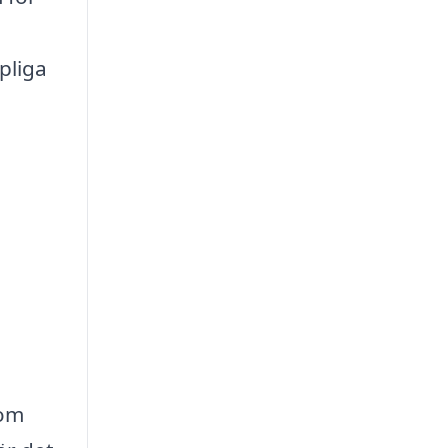
pliga
som