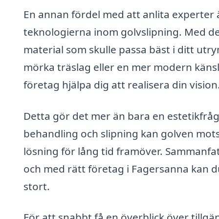
En annan fördel med att anlita experter 
teknologierna inom golvslipning. Med der
material som skulle passa bäst i ditt ut
mörka träslag eller en mer modern känsla
företag hjälpa dig att realisera din vision
Detta gör det mer än bara en estetikfrå
behandling och slipning kan golven motst
lösning för lång tid framöver. Sammanfat
och med rätt företag i Fagersanna kan d
stort.
För att snabbt få en överblick över tillg