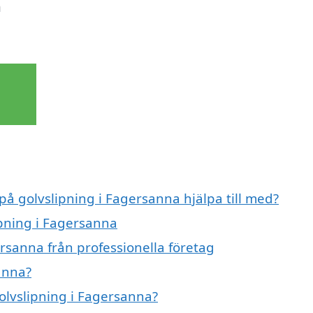
n
på golvslipning i Fagersanna hjälpa till med?
ipning i Fagersanna
rsanna från professionella företag
anna?
golvslipning i Fagersanna?