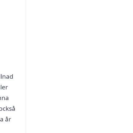
llnad
ler
enna
 också
a år