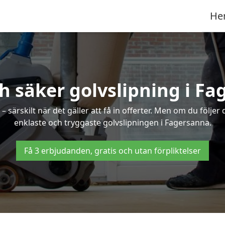
He
h säker golvslipning i F
särskilt när det gäller att få in offerter. Men om du följer
enklaste och tryggaste golvslipningen i Fagersanna.
Få 3 erbjudanden, gratis och utan förpliktelser