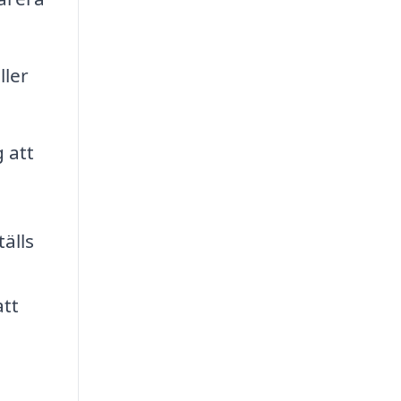
ller
 att
älls
att