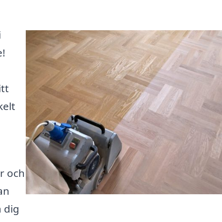
i
e!
tt
kelt
er och
an
a dig