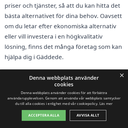
priser och tjänster, så att du kan hitta det
bästa alternativet för dina behov. Oavsett
om du letar efter ekonomiska alternativ
eller vill investera i en högkvalitativ
lösning, finns det många företag som kan
hjälpa dig i Gäddede.
×
Få 3 erbjudanden, gratis och utan
Denna webbplats använder
cookies
förpliktelser
Denna webbplats använder cookies för att förbättra
användarupplevelsen. Genom att använda vår webbplats samtycker
du till alla cookies i enlighet med vår cookiepolicy.
Läs mer
ACCEPTERA ALLA
AVVISA ALLT
Sök efter en