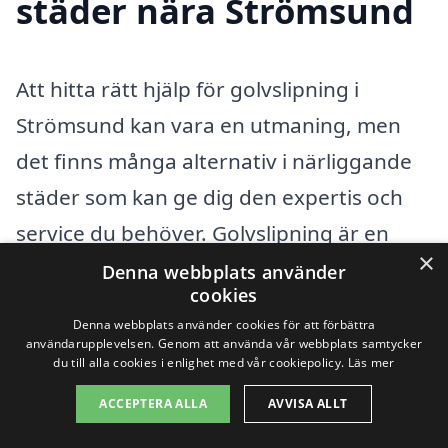
städer nära Strömsund
Att hitta rätt hjälp för golvslipning i
Strömsund kan vara en utmaning, men
det finns många alternativ i närliggande
städer som kan ge dig den expertis och
service du behöver. Golvslipning är en
×
viktig del av att hålla dina golv i bästa
Denna webbplats använder
cookies
skick, oavsett om det handlar om att
Denna webbplats använder cookies för att förbättra
återställa glansen i ett gammalt trägolv
användarupplevelsen. Genom att använda vår webbplats samtycker
du till alla cookies i enlighet med vår cookiepolicy.
Läs mer
eller förbereda ytan för en ny finish.
ACCEPTERA ALLA
AVVISA ALLT
Genom att söka efter professionell hjälp i