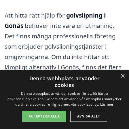
Att hitta rätt hjälp för
golvslipning i
Gonäs
behöver inte vara en utmaning.
Det finns många professionella företag
som erbjuder golvslipningstjänster i
omgivningarna. Om du inte hittar ett
lämpligt alternativ i Gonäs, finns det flera
×
närliggande städer där du kan söka efter
Denna webbplats använder
cookies
kvalificerade hantverkare. Här är några
Denna webbplats använder cookies för att förbättra
städer där du kan få hjälp med
användarupplevelsen. Genom att använda vår webbplats samtycker
du till alla cookies i enlighet med vår cookiepolicy.
Läs mer
golvslipning:
ACCEPTERA ALLA
AVVISA ALLT
Ludvika