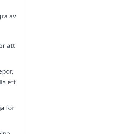
gra av
ör att
epor,
la ett
ja för
älpa