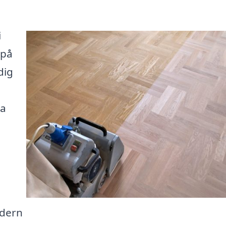
i
 på
dig
na
odern