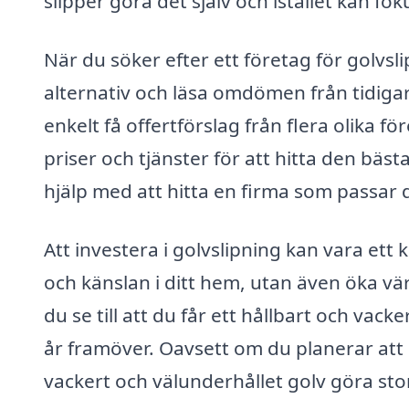
slipper göra det själv och istället kan fo
När du söker efter ett företag för golvslip
alternativ och läsa omdömen från tidiga
enkelt få offertförslag från flera olika f
priser och tjänster för att hitta den bäs
hjälp med att hitta en firma som passar d
Att investera i golvslipning kan vara ett 
och känslan i ditt hem, utan även öka vär
du se till att du får ett hållbart och va
år framöver. Oavsett om du planerar att bo
vackert och välunderhållet golv göra stor