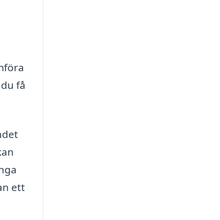
ämföra
 du få
ndet
kan
ånga
an ett