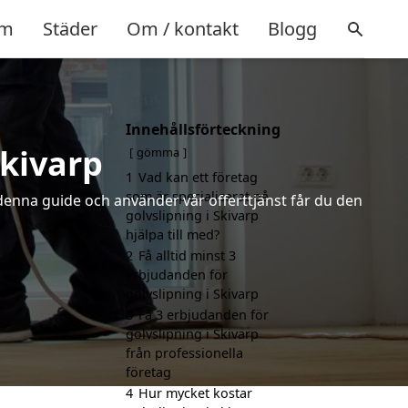
m
Städer
Om / kontakt
Blogg
Innehållsförteckning
Skivarp
gömma
1
Vad kan ett företag
som är specialiserat på
 denna guide och använder vår offerttjänst får du den
golvslipning i Skivarp
hjälpa till med?
2
Få alltid minst 3
erbjudanden för
golvslipning i Skivarp
3
Få 3 erbjudanden för
golvslipning i Skivarp
från professionella
företag
4
Hur mycket kostar