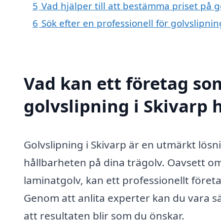
5
Vad hjälper till att bestämma priset på g
6
Sök efter en professionell för golvslipni
Vad kan ett företag som
golvslipning i Skivarp h
Golvslipning i Skivarp är en utmärkt lösn
hållbarheten på dina trägolv. Oavsett om 
laminatgolv, kan ett professionellt företa
Genom att anlita experter kan du vara sä
att resultaten blir som du önskar.