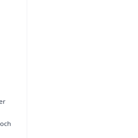
er
 och