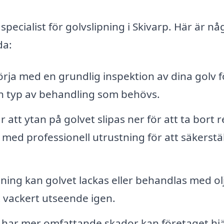
specialist för golvslipning i Skivarp. Här är nå
da:
rja med en grundlig inspektion av dina golv f
n typ av behandling som behövs.
 att ytan på golvet slipas ner för att ta bort r
ed professionell utrustning för att säkerstäl
pning kan golvet lackas eller behandlas med ol
t vackert utseende igen.
har mer omfattande skador kan företaget hj