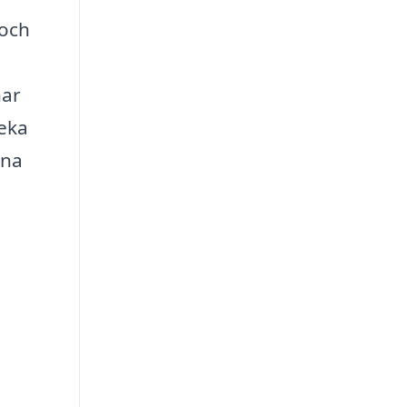
 och
har
veka
ina