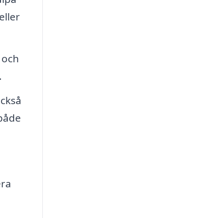
eller
 och
.
också
 både
era