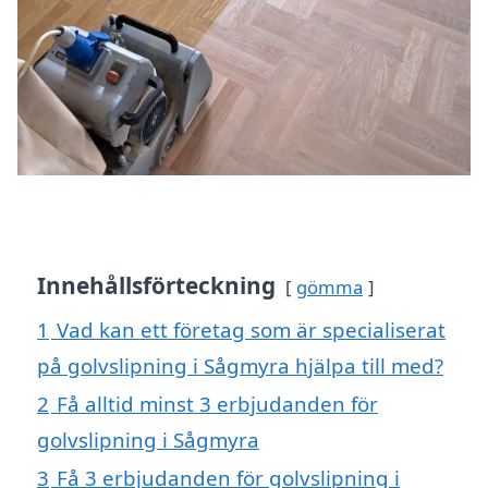
Innehållsförteckning
gömma
1
Vad kan ett företag som är specialiserat
på golvslipning i Sågmyra hjälpa till med?
2
Få alltid minst 3 erbjudanden för
golvslipning i Sågmyra
3
Få 3 erbjudanden för golvslipning i