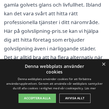
gamla golvets glans och livfullhet. Ibland
kan det vara svårt att hitta rätt
professionella tjänster i ditt närområde.
Här på golvslipning-pris.se kan vi hjälpa
dig att hitta företag som erbjuder
golvslipning även i närliggande städer.
Det är alltid bra att ha flera alternativ när
×
du letar efter den bästa servicen till rätt
Denna webbplats använder
cookies
pris.
Denna webbplats använder cookies för att förbättra
användarupplevelsen. Genom att använda vår webbplats samtycker
du till alla cookies i enlighet med vår cookiepolicy.
Läs mer
Om du bor i Sågmyra och funderar på
golvslipning kan du överväga att kontakta
ACCEPTERA ALLA
AVVISA ALLT
företag i följande städer: