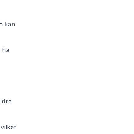
ch kan
n ha
bidra
vilket