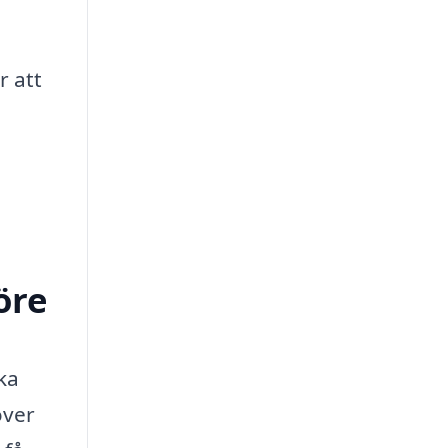
r att
öre
ika
över