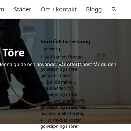
m
Städer
Om / kontakt
Blogg
Innehållsförteckning
 Töre
gömma
1
Vad kan ett företag
som är specialiserat på
 denna guide och använder vår offerttjänst får du den
golvslipning i Töre
hjälpa till med?
2
Få alltid minst 3
erbjudanden för
golvslipning i Töre
3
Få 3 erbjudanden för
golvslipning i Töre från
professionella företag
4
Hur mycket kostar
golvslipning i Töre?