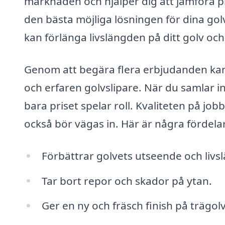
marknaden och hjälper dig att jämföra pr
den bästa möjliga lösningen för dina gol
kan förlänga livslängden på ditt golv och
Genom att begära flera erbjudanden kan d
och erfaren golvslipare. När du samlar in 
bara priset spelar roll. Kvaliteten på jo
också bör vägas in. Här är några fördelar
Förbättrar golvets utseende och livs
Tar bort repor och skador på ytan.
Ger en ny och fräsch finish på trägolv