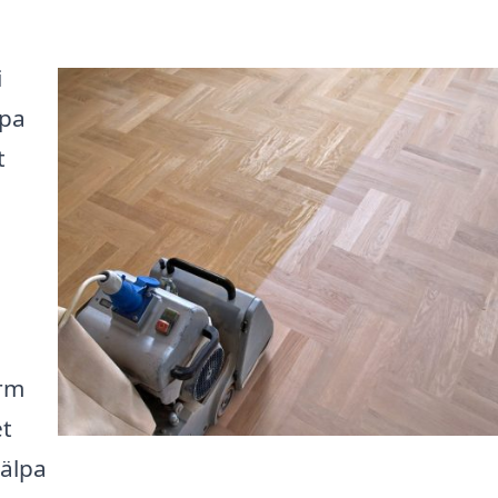
i
ipa
t
orm
et
jälpa