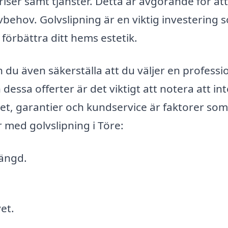
iser samt tjänster. Detta är avgörande för att
vbehov. Golvslipning är en viktig investering 
 förbättra ditt hems estetik.
u även säkerställa att du väljer en professio
dessa offerter är det viktigt att notera att int
bbet, garantier och kundservice är faktorer som
 med golvslipning i Töre:
längd.
et.