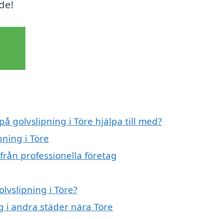
de!
på golvslipning i Töre hjälpa till med?
pning i Töre
från professionella företag
olvslipning i Töre?
ng i andra städer nära Töre