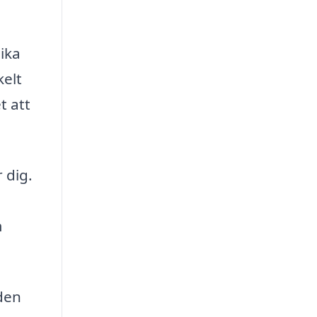
lika
kelt
t att
 dig.
m
 den