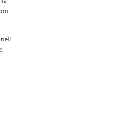
 få
som
nell
e