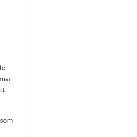
de
t man
tt
r som