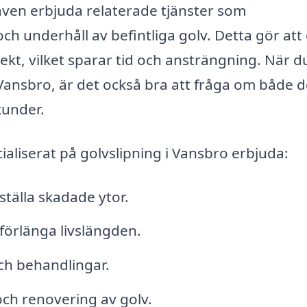
även erbjuda relaterade tjänster som
och underhåll av befintliga golv. Detta gör att
jekt, vilket sparar tid och ansträngning. När d
i Vansbro, är det också bra att fråga om både 
kunder.
aliserat på golvslipning i Vansbro erbjuda:
rställa skadade ytor.
förlänga livslängden.
ch behandlingar.
och renovering av golv.