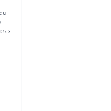
 du
u
deras