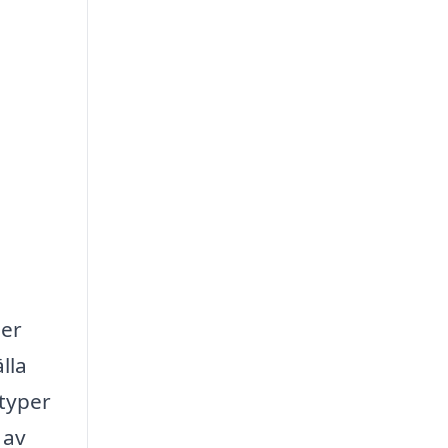
ner
lla
 typer
 av