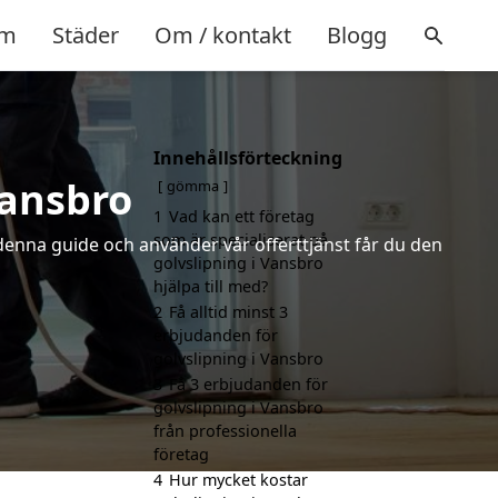
m
Städer
Om / kontakt
Blogg
Innehållsförteckning
Vansbro
gömma
1
Vad kan ett företag
som är specialiserat på
 denna guide och använder vår offerttjänst får du den
golvslipning i Vansbro
hjälpa till med?
2
Få alltid minst 3
erbjudanden för
golvslipning i Vansbro
3
Få 3 erbjudanden för
golvslipning i Vansbro
från professionella
företag
4
Hur mycket kostar