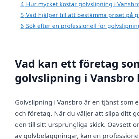
4
Hur mycket kostar golvslipning i Vansbr
5
Vad hjälper till att bestämma priset på g
6
Sök efter en professionell för golvslipni
Vad kan ett företag som
golvslipning i Vansbro 
Golvslipning i Vansbro är en tjänst som 
och företag. När du väljer att slipa ditt 
den till sitt ursprungliga skick. Oavsett
av golvbeläggningar, kan en professionell