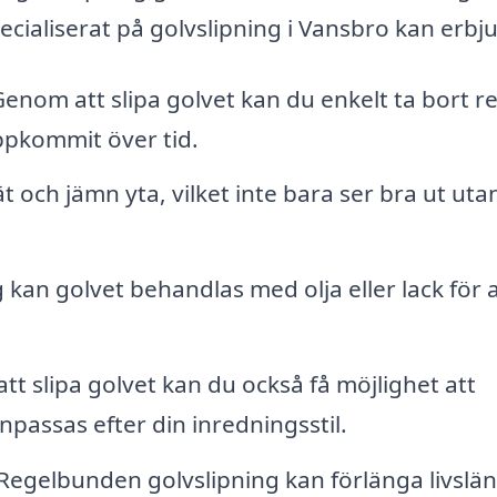
ecialiserat på golvslipning i Vansbro kan erbj
enom att slipa golvet kan du enkelt ta bort re
ppkommit över tid.
t och jämn yta, vilket inte bara ser bra ut uta
g kan golvet behandlas med olja eller lack för 
t slipa golvet kan du också få möjlighet att
npassas efter din inredningsstil.
Regelbunden golvslipning kan förlänga livslä