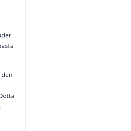
uder
bästa
r den
Detta
h