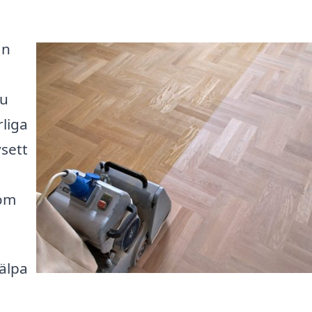
an
du
rliga
sett
som
jälpa