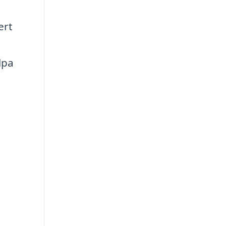
ert
lpa