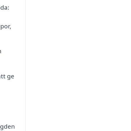
uda:
por,
n
att ge
ngden