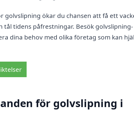
ör golvslipning ökar du chansen att få ett vack
 tål tidens påfrestningar. Besök golvslipning-
kutera dina behov med olika företag som kan hjä
iktelser
danden för golvslipning i