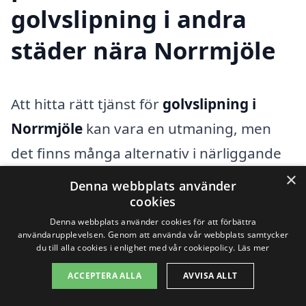
golvslipning i andra
städer nära Norrmjöle
Att hitta rätt tjänst för
golvslipning i
Norrmjöle
kan vara en utmaning, men
det finns många alternativ i närliggande
städer som kan erbjuda professionell
×
Denna webbplats använder
hjälp. Det är viktigt att jämföra priser och
cookies
Denna webbplats använder cookies för att förbättra
kvalitet innan du bestämmer dig för en
användarupplevelsen. Genom att använda vår webbplats samtycker
du till alla cookies i enlighet med vår cookiepolicy.
Läs mer
golvslipningstjänst. Genom att använda
plattformen golvslipning-pris.se kan du
ACCEPTERA ALLA
AVVISA ALLT
enkelt hitta flera företag som erbjuder