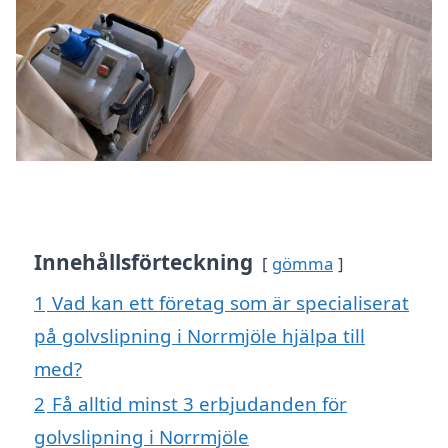
Innehållsförteckning
gömma
1
Vad kan ett företag som är specialiserat
på golvslipning i Norrmjöle hjälpa till
med?
2
Få alltid minst 3 erbjudanden för
golvslipning i Norrmjöle