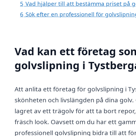
5
Vad hjälper till att bestämma priset på g
6
Sök efter en professionell för golvslipni
Vad kan ett företag som
golvslipning i Tystberg
Att anlita ett företag för golvslipning i T
skönheten och livslängden på dina golv.
lagret av ett trägolv för att ta bort repor
fräsch look. Oavsett om du har ett gamma
professionell golvslipning bidra till att 