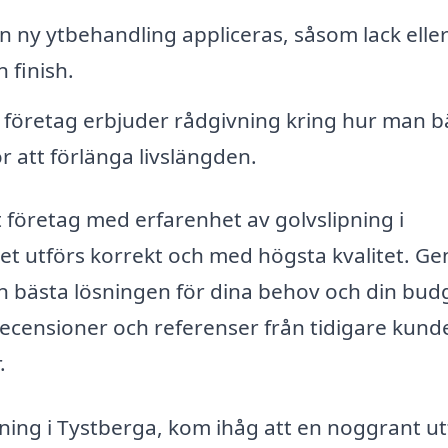
n ny ytbehandling appliceras, såsom lack eller 
 finish.
öretag erbjuder rådgivning kring hur man b
ör att förlänga livslängden.
t företag med erfarenhet av golvslipning i
tet utförs korrekt och med högsta kvalitet. G
den bästa lösningen för dina behov och din bud
 recensioner och referenser från tidigare kund
.
ipning i Tystberga, kom ihåg att en noggrant u