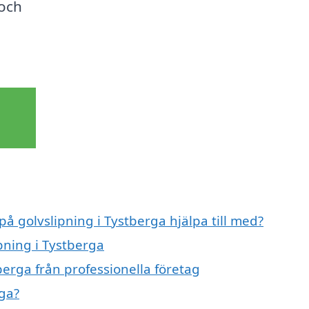
 och
på golvslipning i Tystberga hjälpa till med?
ipning i Tystberga
berga från professionella företag
rga?