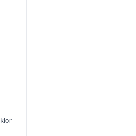
h
t
t
klor