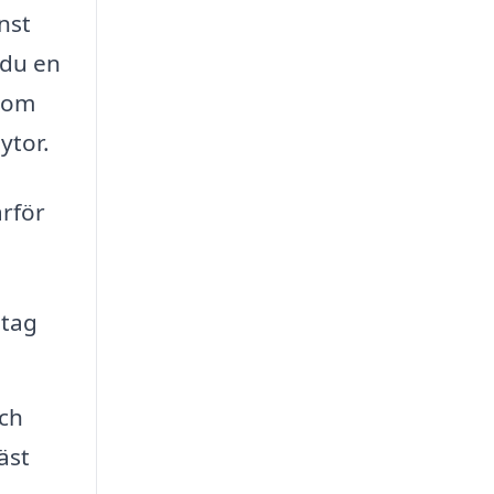
nst
 du en
 som
ytor.
arför
etag
och
äst