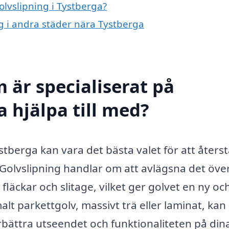
olvslipning i Tystberga?
ng i andra städer nära Tystberga
 är specialiserat på
a hjälpa till med?
ystberga kan vara det bästa valet för att återst
 Golvslipning handlar om att avlägsna det öve
, fläckar och slitage, vilket ger golvet en ny oc
lt parkettgolv, massivt trä eller laminat, kan
förbättra utseendet och funktionaliteten på din