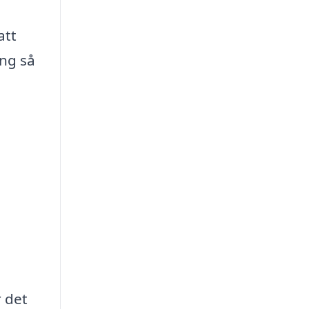
att
ing så
r det