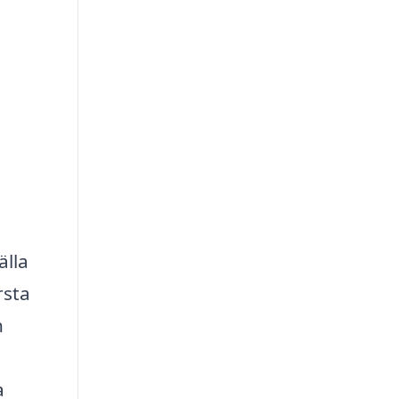
älla
rsta
h
a