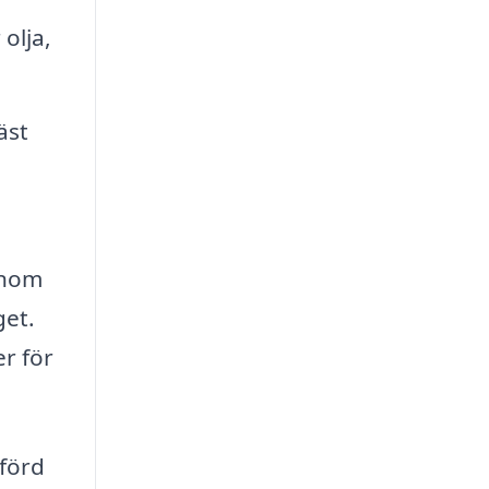
olja,
äst
enom
get.
er för
tförd