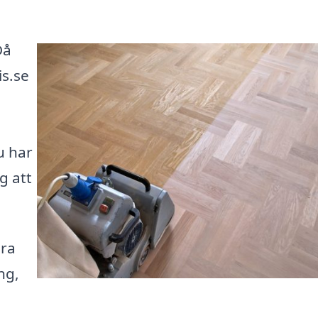
Då
is.se
u har
g att
ära
ng,