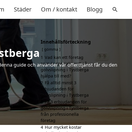
m
Städer
Om / kontakt
Blogg
Innehållsförteckning
ystberga
gömma
1
Vad kan ett företag
som är specialiserat på
 denna guide och använder vår offerttjänst får du den
golvslipning i Tystberga
hjälpa till med?
2
Få alltid minst 3
erbjudanden för
golvslipning i Tystberga
3
Få 3 erbjudanden för
golvslipning i Tystberga
från professionella
företag
4
Hur mycket kostar