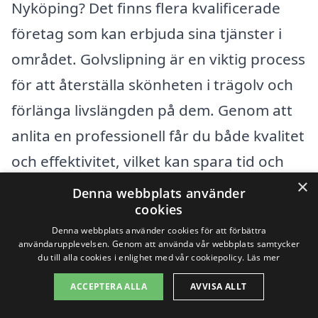
Nyköping? Det finns flera kvalificerade
företag som kan erbjuda sina tjänster i
området. Golvslipning är en viktig process
för att återställa skönheten i trägolv och
förlänga livslängden på dem. Genom att
anlita en professionell får du både kvalitet
och effektivitet, vilket kan spara tid och
×
pengar i det långa loppet.
Denna webbplats använder
cookies
Om du inte hittar rätt företag i Nyköping,
Denna webbplats använder cookies för att förbättra
användarupplevelsen. Genom att använda vår webbplats samtycker
behöver du inte oroa dig. Det finns flera
du till alla cookies i enlighet med vår cookiepolicy.
Läs mer
närliggande städer där du också kan få
ACCEPTERA ALLA
AVVISA ALLT
hjälp, såsom: