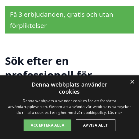
Få 3 erbjudanden, gratis och utan
förpliktelser
Sök efter en
professionell för
×
Denna webbplats använder
golvslipning i andra
cookies
städer nära Stennäset
Denna webbplats använder cookies för att förbättra
användarupplevelsen. Genom att använda vår webbplats samtycker
du till alla cookies i enlighet med vår cookiepolicy.
Läs mer
ACCEPTERA ALLA
AVVISA ALLT
Att hitta en kompetent och pålitlig