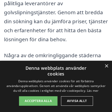
pålitliga leverantörer av
golvslipningstjänster. Genom att bredda
din sökning kan du jämföra priser, tjänster
och erfarenheter för att hitta den bästa
lösningen för dina behov.
Några av de omkringliggande städerna
är:
×
Denna webbplats använder
cookies
Ludvika
Denna webbplats använder cookies för att förbättra
användarupplevelsen. Genom att använda vår webbplats samtycker
du till alla cookies i enlighet med vår cookiepolicy.
Läs mer
Smedjebacken
ACCEPTERA ALLA
AVVISA ALLT
Grängesberg