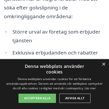
söka efter golvslipning i de
omkringliggande områdena:
Större urval av företag som erbjuder
tjänsten
Exklusiva erbjudanden och rabatter
×
Erfaring från lokala experter
Denna webbplats använder
cookies
Kortare resvägar för konsultation och
Denna webbplats använder cookies för att förbättra
användarupplevelsen. Genom att använda vår webbplats samtycker
uppföljning
du till alla cookies i enlighet med vår cookiepolicy.
Läs mer
ACCEPTERA ALLA
AVVISA ALLT
I närheten av Skebobruk finns flera