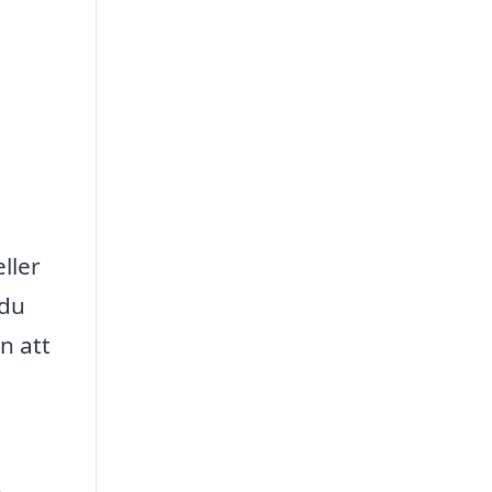
ller
 du
n att