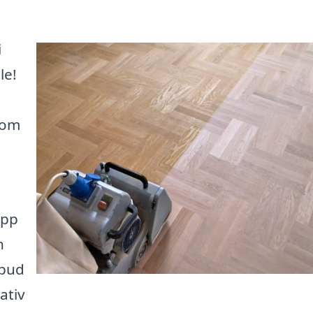
i
le!
som
upp
n
nbud
ativ