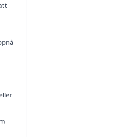
att
uppnå
eller
om