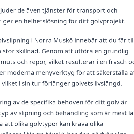
rbjuder de även tjänster för transport och
t ger en helhetslösning för ditt golvprojekt.
golvslipning i Norra Muskö innebär att du får ti
 stor skillnad. Genom att utföra en grundlig
uts och repor, vilket resulterar i en fräsch o
r moderna menyverktyg för att säkerställa a
ilket i sin tur förlänger golvets livslängd.
ing av de specifika behoven för ditt golv är
 typ av slipning och behandling som är mest l
ra att olika golvtyper kan kräva olika