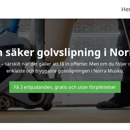
He
h säker golvslipning i No
särskilt när det gäller att få in offerter. Men om du följer
enklaste och tryggaste golvslipningen i Norra Muskö.
Få 3 erbjudanden, gratis och utan förpliktelser