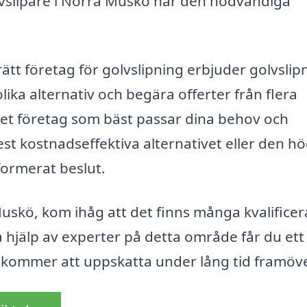
olvslipare i Norra Muskö har den nödvändiga
 rätt företag för golvslipning erbjuder golvslip
lika alternativ och begära offerter från flera
 det företag som bäst passar dina behov och
st kostnadseffektiva alternativet eller den h
nformerat beslut.
Muskö, kom ihåg att det finns många kvalifice
 hjälp av experter på detta område får du ett
 kommer att uppskatta under lång tid framöve