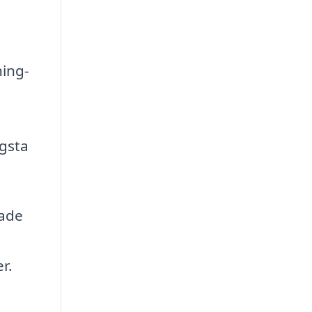
ning-
ögsta
rade
r.