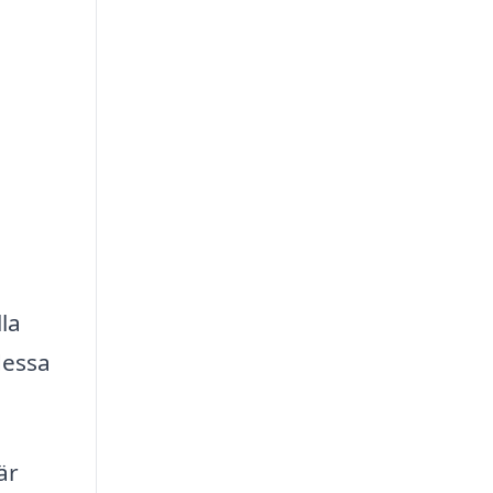
la
dessa
är