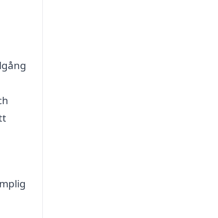
llgång
ch
tt
ämplig