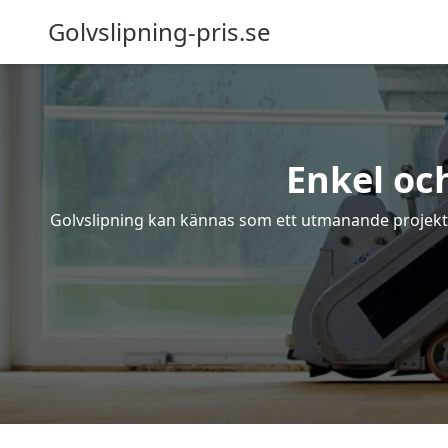
Golvslipning-pris.se
Enkel oc
Golvslipning kan kännas som ett utmanande projekt – 