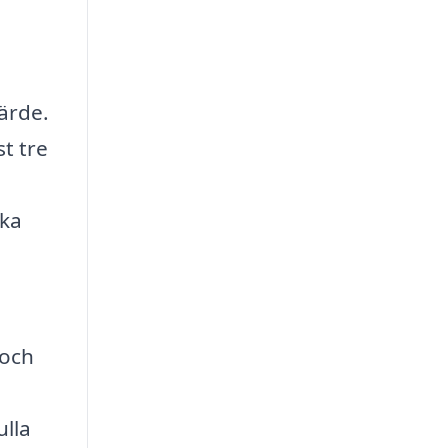
ärde.
t tre
ika
 och
ulla