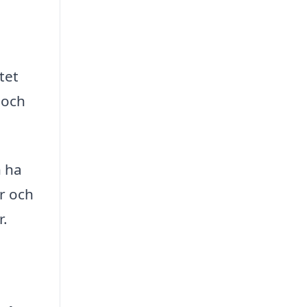
tet
 och
n ha
r och
r.