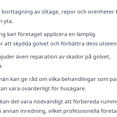
 borttagning av slitage, repor och orenheter 
h yta.
ing kan företaget applicera en lämplig
för att skydda golvet och förbättra dess utsee
uder även reparation av skador på golvet,
r.
än kan ge råd om vilka behandlingar som pa
t kan vara ovärderligt för husägare.
 kan det vara nödvändigt att förbereda rumm
 annan inredning, vilket professionella föret