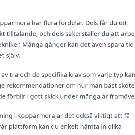
Kopparmora har flera fördelar. Dels får du ett
t tilltalande, och dels säkerställer du att arbe
tekniker. Många gånger kan det även spara tid
 själv.
r av trä och de specifika krav som varje typ ka
 ge rekommendationer om hur man bäst sköte
 de förblir i gott skick under många år framöve
pning i Kopparmora är det också viktigt att få
vår plattform kan du enkelt hämta in olika