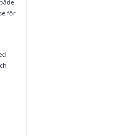
 både
se för
Med
och