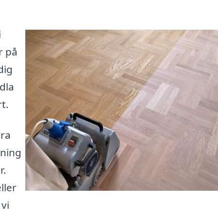
i
r på
dig
ndla
t.
ära
pning
r.
ller
vi