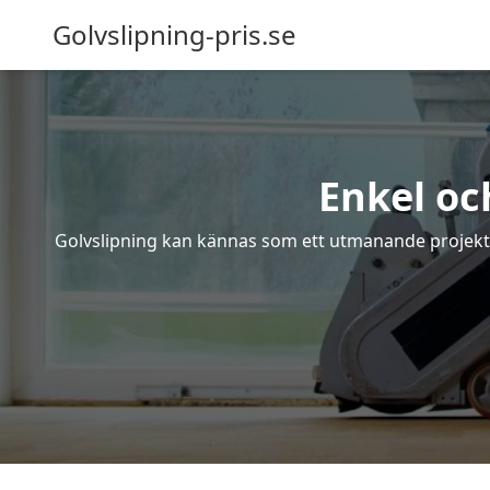
Golvslipning-pris.se
Enkel oc
Golvslipning kan kännas som ett utmanande projekt – 