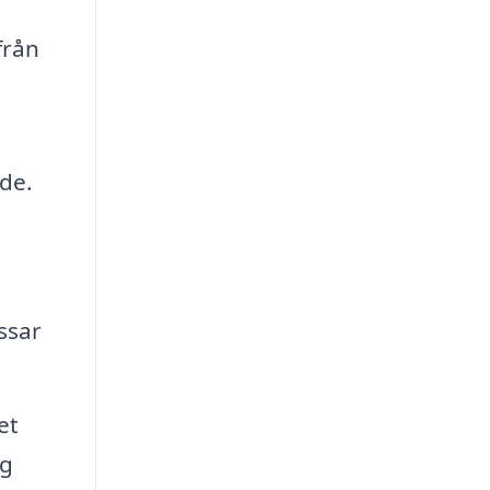
från
nde.
ssar
et
ag