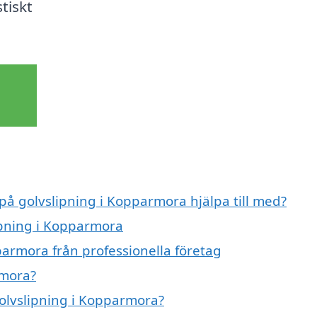
tiskt
 på golvslipning i Kopparmora hjälpa till med?
lipning i Kopparmora
parmora från professionella företag
rmora?
golvslipning i Kopparmora?