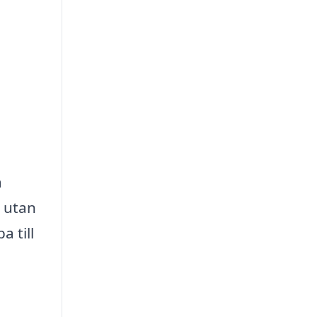
a
t utan
 till