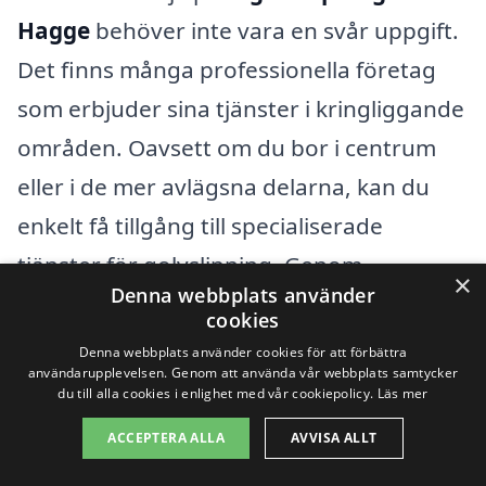
Hagge
behöver inte vara en svår uppgift.
Det finns många professionella företag
som erbjuder sina tjänster i kringliggande
områden. Oavsett om du bor i centrum
eller i de mer avlägsna delarna, kan du
enkelt få tillgång till specialiserade
tjänster för golvslipning. Genom
×
Denna webbplats använder
golvslipning-pris.se kan du snabbt få en
cookies
överblick av de bästa alternativen
Denna webbplats använder cookies för att förbättra
användarupplevelsen. Genom att använda vår webbplats samtycker
tillgängliga för dig.
du till alla cookies i enlighet med vår cookiepolicy.
Läs mer
ACCEPTERA ALLA
AVVISA ALLT
När du letar efter golvslipning i Hagge