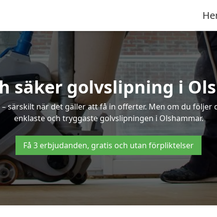
He
h säker golvslipning i 
särskilt när det gäller att få in offerter. Men om du följer
enklaste och tryggaste golvslipningen i Olshammar.
Få 3 erbjudanden, gratis och utan förpliktelser