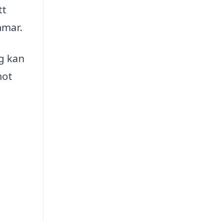
tt
mmar.
ng kan
mot