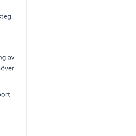
steg.
ng av
höver
bort