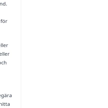
und.
 för
ller
eller
och
begära
hitta