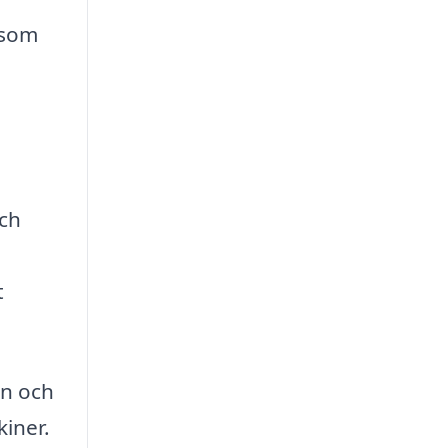
åsom
och
t
in och
iner.