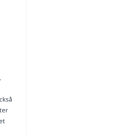
,
också
ter
et