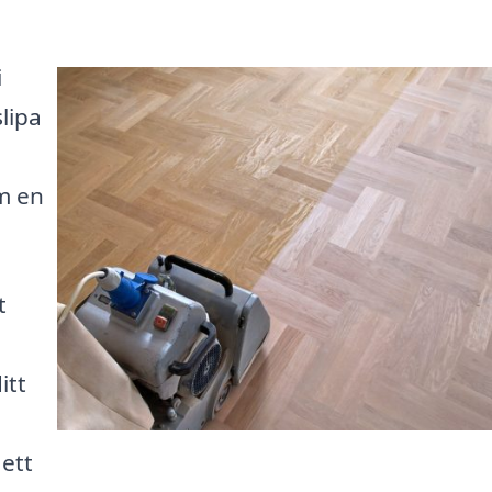
i
lipa
m en
t
itt
 ett