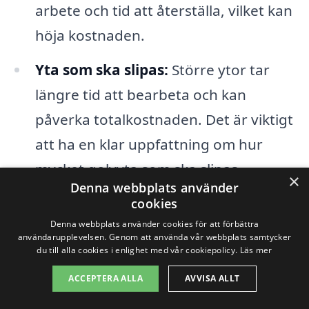
arbete och tid att återställa, vilket kan
höja kostnaden.
Yta som ska slipas:
Större ytor tar
längre tid att bearbeta och kan
påverka totalkostnaden. Det är viktigt
att ha en klar uppfattning om hur
mycket golvyta som ska slipas.
×
Denna webbplats använder
Val av företag:
Olika företag har olika
cookies
Denna webbplats använder cookies för att förbättra
prissättningsstrategier och
användarupplevelsen. Genom att använda vår webbplats samtycker
erfarenhetsnivåer. Att jämföra flera
du till alla cookies i enlighet med vår cookiepolicy.
Läs mer
offerter kan hjälpa dig att hitta det
ACCEPTERA ALLA
AVVISA ALLT
bästa erbjudandet.