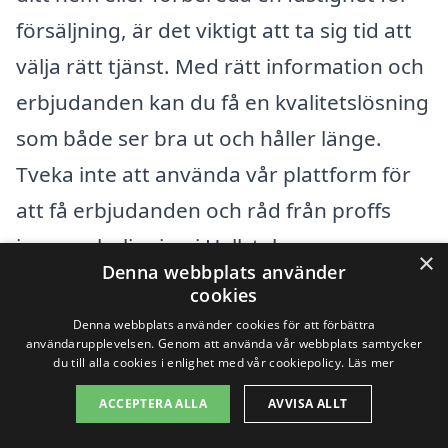
försäljning, är det viktigt att ta sig tid att
välja rätt tjänst. Med rätt information och
erbjudanden kan du få en kvalitetslösning
som både ser bra ut och håller länge.
Tveka inte att använda vår plattform för
att få erbjudanden och råd från proffs
inom golvslipning i Hallstahammar.
×
Denna webbplats använder
cookies
Få 3 erbjudanden, gratis och utan
Denna webbplats använder cookies för att förbättra
användarupplevelsen. Genom att använda vår webbplats samtycker
förpliktelser
du till alla cookies i enlighet med vår cookiepolicy.
Läs mer
ACCEPTERA ALLA
AVVISA ALLT