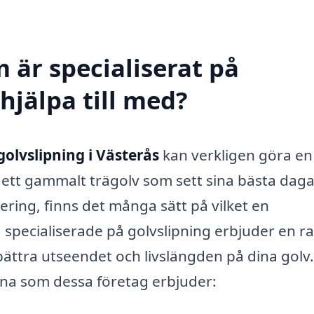
 är specialiserat på
 hjälpa till med?
golvslipning i Västerås
kan verkligen göra en
r ett gammalt trägolv som sett sina bästa dag
tering, finns det många sätt på vilket en
g specialiserade på golvslipning erbjuder en r
örbättra utseendet och livslängden på dina golv
rna som dessa företag erbjuder: