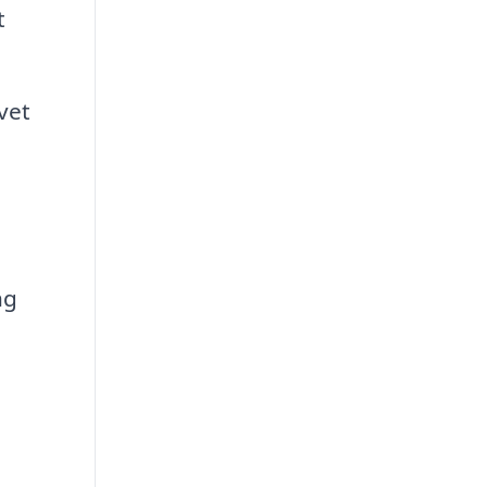
t
vet
ng