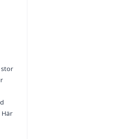
 stor
ar
ad
. Här