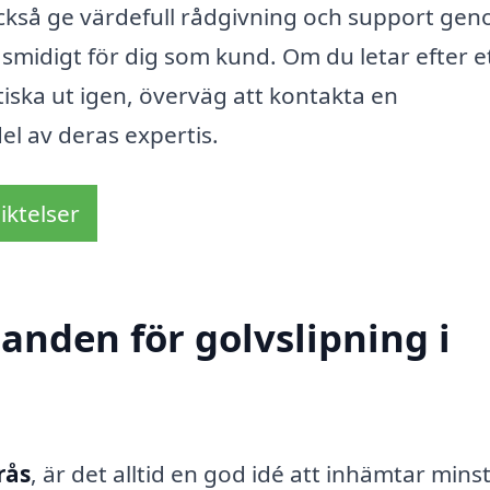
också ge värdefull rådgivning och support ge
 smidigt för dig som kund. Om du letar efter e
astiska ut igen, överväg att kontakta en
del av deras expertis.
iktelser
danden för golvslipning i
rås
, är det alltid en god idé att inhämtar minst