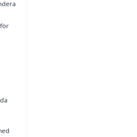
endera
för
nda
med