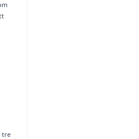
nom
tt
 tre