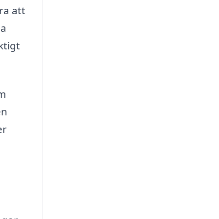
ra att
na
ktigt
om
en
er