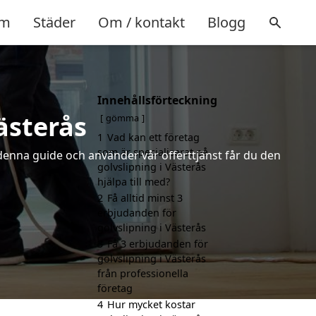
m
Städer
Om / kontakt
Blogg
Innehållsförteckning
ästerås
gömma
1
Vad kan ett företag
som är specialiserat på
 denna guide och använder vår offerttjänst får du den
golvslipning i Västerås
hjälpa till med?
2
Få alltid minst 3
erbjudanden för
golvslipning i Västerås
3
Få 3 erbjudanden för
golvslipning i Västerås
från professionella
företag
4
Hur mycket kostar