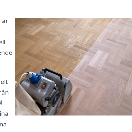
 är
y
ll
eende
elt
från
få
ina
ina