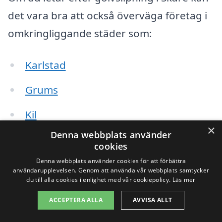
det vara bra att också överväga företag i
omkringliggande städer som:
Karlstad
Grums
Kil
×
Denna webbplats använder
Hagfors
cookies
Denna webbplats använder cookies för att förbättra
Munkfors
användarupplevelsen. Genom att använda vår webbplats samtycker
du till alla cookies i enlighet med vår cookiepolicy.
Läs mer
Forshaga
ACCEPTERA ALLA
AVVISA ALLT
Deje