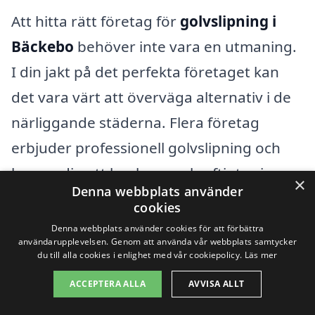
Att hitta rätt företag för
golvslipning i
Bäckebo
behöver inte vara en utmaning.
I din jakt på det perfekta företaget kan
det vara värt att överväga alternativ i de
närliggande städerna. Flera företag
erbjuder professionell golvslipning och
kan ge dig ett konkurrenskraftigt pris.
×
Denna webbplats använder
Genom att utvidga din sökning kan du
cookies
också få tillgång till olika specialiteter och
Denna webbplats använder cookies för att förbättra
användarupplevelsen. Genom att använda vår webbplats samtycker
tjänster.
du till alla cookies i enlighet med vår cookiepolicy.
Läs mer
ACCEPTERA ALLA
AVVISA ALLT
Några av de omkringliggande städerna