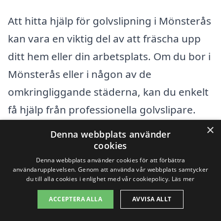
Att hitta hjälp för golvslipning i Mönsterås
kan vara en viktig del av att fräscha upp
ditt hem eller din arbetsplats. Om du bor i
Mönsterås eller i någon av de
omkringliggande städerna, kan du enkelt
få hjälp från professionella golvslipare.
Det finns flera alternativ att överväga när
×
Denna webbplats använder
du söker efter experter inom detta
cookies
område.
Denna webbplats använder cookies för att förbättra
användarupplevelsen. Genom att använda vår webbplats samtycker
du till alla cookies i enlighet med vår cookiepolicy.
Läs mer
Du kan anlita företag som erbjuder
ACCEPTERA ALLA
AVVISA ALLT
golvslipning i närliggande städer som: