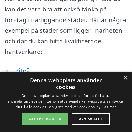
kan det vara bra att också tänka på
företag i närliggande städer. Här är några
exempel på städer som ligger i närheten
och där du kan hitta kvalificerade
hantverkare:
Piteå
×
Denna webbplats använder
Älvsbyn
cookies
Denna webbplats använder cookies för att förbättra
Luleå
användarupplevelsen. Genom att använda vår webbplats samtycker
du till alla cookies i enlighet med vår cookiepolicy.
Läs mer
Haparanda
ACCEPTERA ALLA
AVVISA ALLT
Boden