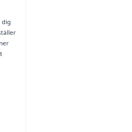
 dig
täller
 mer
t