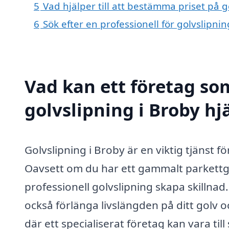
5
Vad hjälper till att bestämma priset på g
6
Sök efter en professionell för golvslipni
Vad kan ett företag som
golvslipning i Broby hj
Golvslipning i Broby är en viktig tjänst fö
Oavsett om du har ett gammalt parkettgol
professionell golvslipning skapa skillnad
också förlänga livslängden på ditt golv 
där ett specialiserat företag kan vara till 