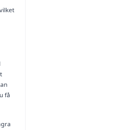
vilket
l
t
kan
u få
ågra