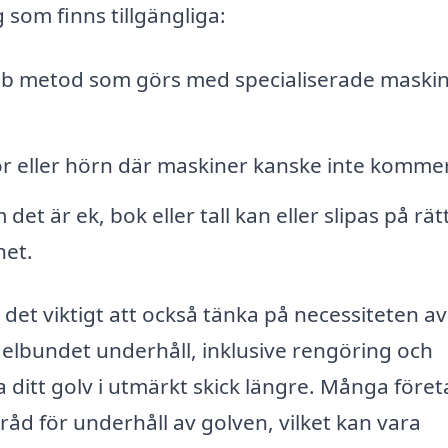
 som finns tillgängliga:
bb metod som görs med specialiserade maski
or eller hörn där maskiner kanske inte kommer
et är ek, bok eller tall kan eller slipas på rätt
het.
det viktigt att också tänka på necessiteten av
egelbundet underhåll, inklusive rengöring och
la ditt golv i utmärkt skick längre. Många före
åd för underhåll av golven, vilket kan vara