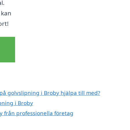
l.
u kan
ort!
på golvslipning i Broby hjälpa till med?
pning i Broby
y från professionella företag