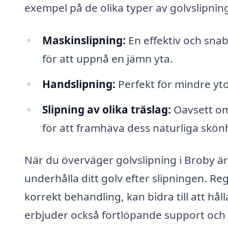
exempel på de olika typer av golvslipning
Maskinslipning:
En effektiv och sna
för att uppnå en jämn yta.
Handslipning:
Perfekt för mindre yt
Slipning av olika träslag:
Oavsett om d
för att framhäva dess naturliga skön
När du överväger golvslipning i Broby är 
underhålla ditt golv efter slipningen. R
korrekt behandling, kan bidra till att hål
erbjuder också fortlöpande support och r