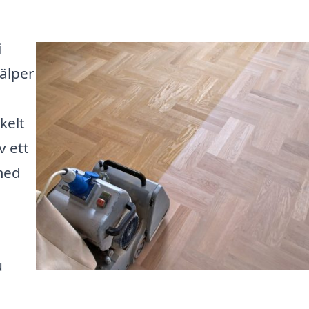
i
jälper
kelt
v ett
med
u