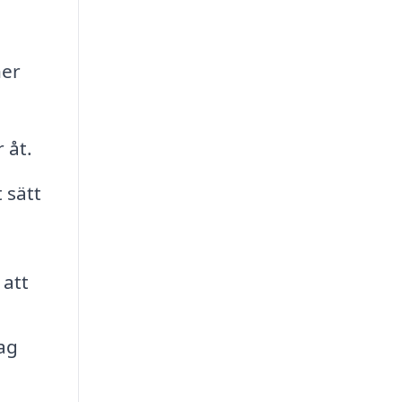
ner
 åt.
 sätt
 att
tag