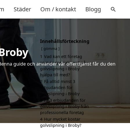
m
Städer
Om / kontakt
Blogg
Innehållsförteckning
 Broby
gömma
1
Vad kan ett företag
som är specialiserat på
 denna guide och använder vår offerttjänst får du den
golvslipning i Broby
hjälpa till med?
2
Få alltid minst 3
erbjudanden för
golvslipning i Broby
3
Få 3 erbjudanden för
golvslipning i Broby från
professionella företag
4
Hur mycket kostar
golvslipning i Broby?