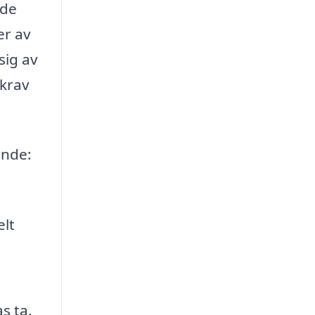
ade
er av
sig av
 krav
ande:
elt
s ta.