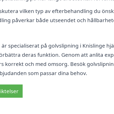
diskutera vilken typ av efterbehandling du önsk
ndling påverkar både utseendet och hållbarhe
 specialiserat på golvslipning i Knislinge hj
förbättra deras funktion. Genom att anlita ex
örs korrekt och med omsorg. Besök golvslipnin
a erbjudanden som passar dina behov.
iktelser