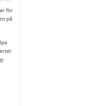
ar för
ten på
älpa
perter
g-