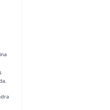
ina
g.
da.
ndra