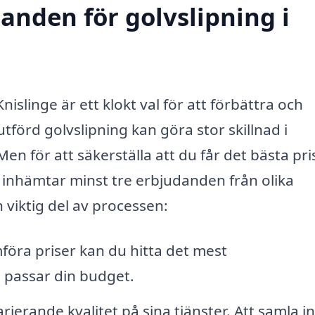
danden för golvslipning i
Knislinge är ett klokt val för att förbättra och
förd golvslipning kan göra stor skillnad i
en för att säkerställa att du får det bästa pri
tt inhämtar minst tre erbjudanden från olika
n viktig del av processen:
öra priser kan du hitta det mest
 passar din budget.
ierande kvalitet på sina tjänster. Att samla in