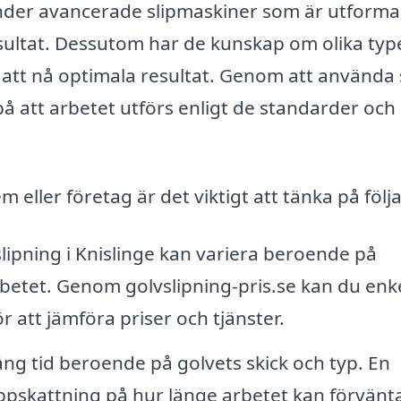
änder avancerade slipmaskiner som är utform
resultat. Dessutom har de kunskap om olika typ
att nå optimala resultat. Genom att använda 
på att arbetet utförs enligt de standarder och
 eller företag är det viktigt att tänka på följ
lipning i Knislinge kan variera beroende på
rbetet. Genom golvslipning-pris.se kan du enk
r att jämföra priser och tjänster.
ång tid beroende på golvets skick och typ. En
ppskattning på hur länge arbetet kan förvänta