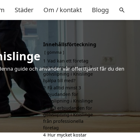
m
Städer
Om / kontakt
Blogg
Innehållsförteckning
nislinge
gömma
1
Vad kan ett företag
som är specialiserat på
 denna guide och använder vår offerttjänst får du den
golvslipning i Knislinge
hjälpa till med?
2
Få alltid minst 3
erbjudanden för
golvslipning i Knislinge
3
Få 3 erbjudanden för
golvslipning i Knislinge
från professionella
företag
4
Hur mycket kostar