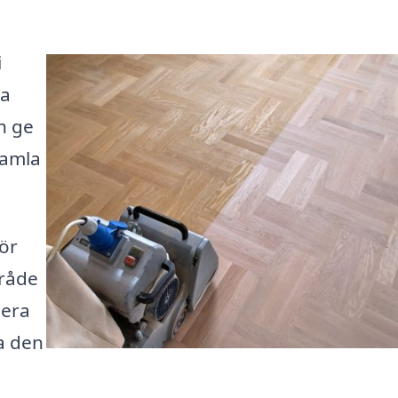
i
pa
h ge
gamla
för
mråde
lera
ta den