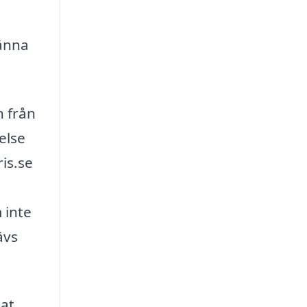
känna
n från
else
is.se
 inte
ävs
dat