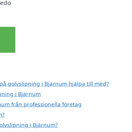
 redo
på golvslipning i Bjärnum hjälpa till med?
ipning i Bjärnum
num från professionella företag
m?
golvslipning i Bjärnum?