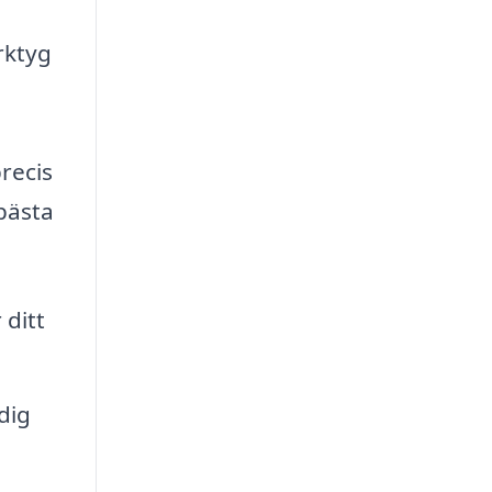
rktyg
recis
bästa
 ditt
dig