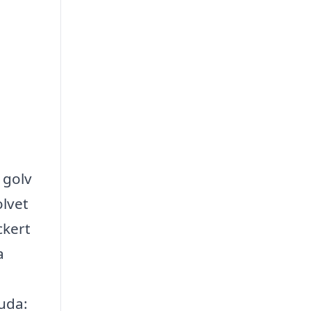
 golv
olvet
ckert
a
juda: