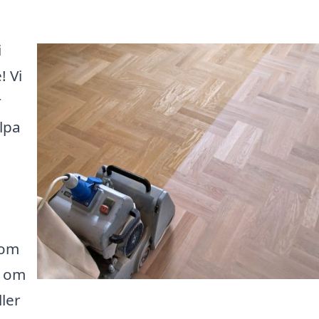
i
! Vi
r
älpa
som
t om
ller