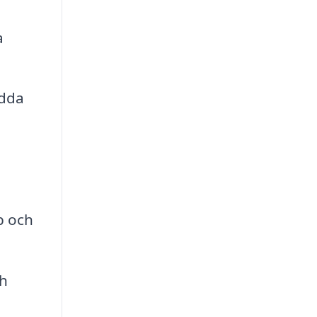
a
ydda
p och
ch