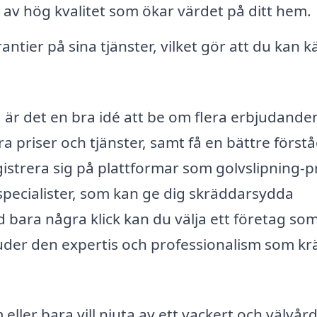
 av hög kvalitet som ökar värdet på ditt hem.
tier på sina tjänster, vilket gör att du kan 
, är det en bra idé att be om flera erbjudande
a priser och tjänster, samt få en bättre förstå
gistrera sig på plattformar som golvslipning-pr
 specialister, som kan ge dig skräddarsydda
bara några klick kan du välja ett företag som
uder den expertis och professionalism som kr
eller bara vill njuta av ett vackert och välvår