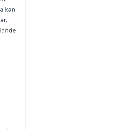
da kan
ar.
ålande