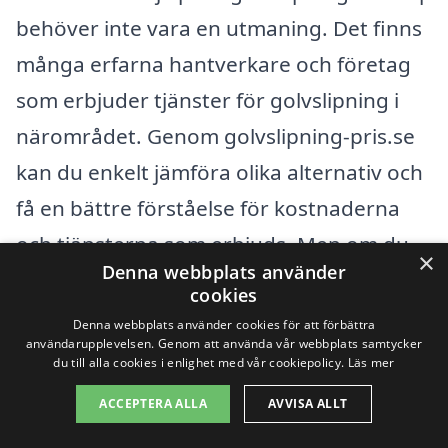
behöver inte vara en utmaning. Det finns
många erfarna hantverkare och företag
som erbjuder tjänster för golvslipning i
närområdet. Genom golvslipning-pris.se
kan du enkelt jämföra olika alternativ och
få en bättre förståelse för kostnaderna
och tjänsterna som erbjuds. Men om du
×
Denna webbplats använder
vill utforska fler alternativ i närliggande
cookies
städer, finns det flera platser som kan
Denna webbplats använder cookies för att förbättra
användarupplevelsen. Genom att använda vår webbplats samtycker
vara värda att överväga.
du till alla cookies i enlighet med vår cookiepolicy.
Läs mer
ACCEPTERA ALLA
AVVISA ALLT
Några städer nära Tollarp där du kan