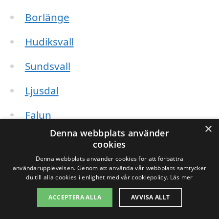
Borlänge
Hudiksvall
Sundsvall
Ljusdal
Falun
×
Denna webbplats använder
Östersund
cookies
Denna webbplats använder cookies för att förbättra
Hofors
användarupplevelsen. Genom att använda vår webbplats samtycker
du till alla cookies i enlighet med vår cookiepolicy.
Läs mer
Ockelbo
ACCEPTERA ALLA
AVVISA ALLT
Genom att använda en plattform som