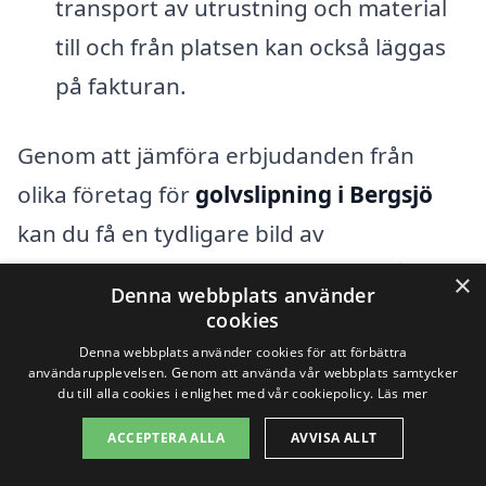
transport av utrustning och material
till och från platsen kan också läggas
på fakturan.
Genom att jämföra erbjudanden från
olika företag för
golvslipning i Bergsjö
kan du få en tydligare bild av
marknadspriserna och vad som ingår i
×
Denna webbplats använder
varje offert. Att få flera anbud gör också
cookies
att du har möjlighet att välja den lösning
Denna webbplats använder cookies för att förbättra
användarupplevelsen. Genom att använda vår webbplats samtycker
som passar bäst för dina behov och din
du till alla cookies i enlighet med vår cookiepolicy.
Läs mer
budget. Det är alltid en bra idé att
ACCEPTERA ALLA
AVVISA ALLT
diskutera detaljplanen med hantverkaren,