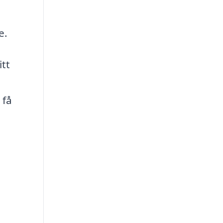
e.
itt
 få