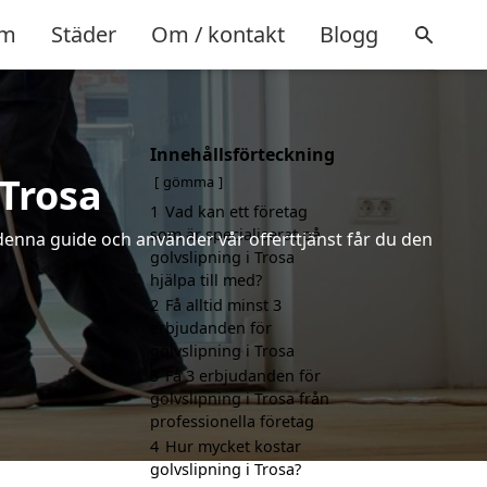
m
Städer
Om / kontakt
Blogg
Innehållsförteckning
 Trosa
gömma
1
Vad kan ett företag
som är specialiserat på
 denna guide och använder vår offerttjänst får du den
golvslipning i Trosa
hjälpa till med?
2
Få alltid minst 3
erbjudanden för
golvslipning i Trosa
3
Få 3 erbjudanden för
golvslipning i Trosa från
professionella företag
4
Hur mycket kostar
golvslipning i Trosa?