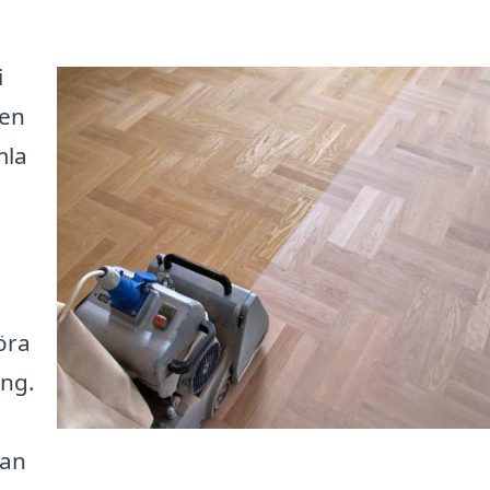
i
 en
mla
öra
ing.
kan