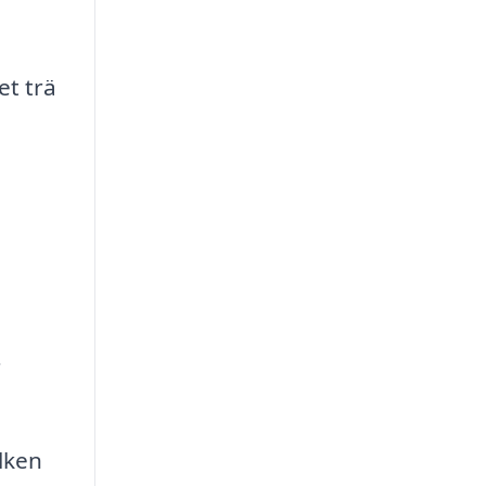
et trä
r
lken