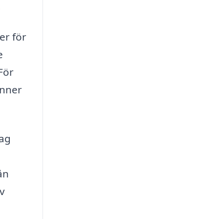
.
er för
e
För
änner
tag
ån
iv