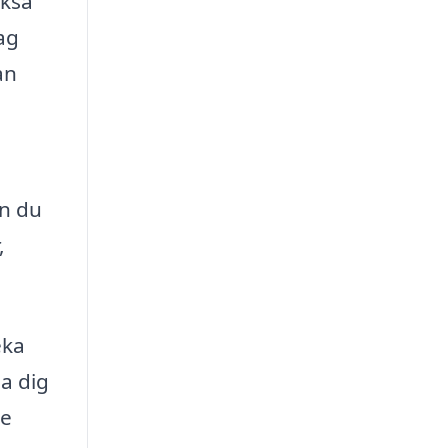
ckså
ag
an
an du
,
eka
pa dig
de