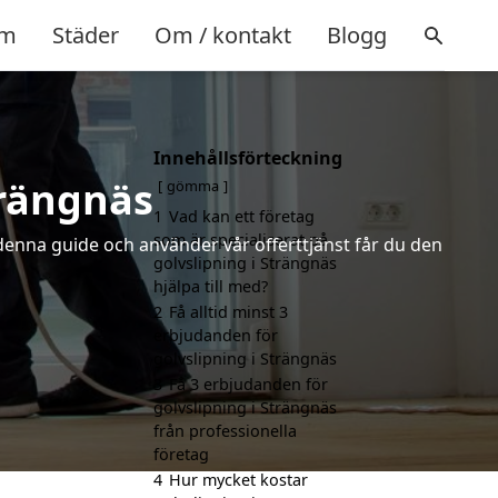
m
Städer
Om / kontakt
Blogg
Innehållsförteckning
trängnäs
gömma
1
Vad kan ett företag
som är specialiserat på
 denna guide och använder vår offerttjänst får du den
golvslipning i Strängnäs
hjälpa till med?
2
Få alltid minst 3
erbjudanden för
golvslipning i Strängnäs
3
Få 3 erbjudanden för
golvslipning i Strängnäs
från professionella
företag
4
Hur mycket kostar