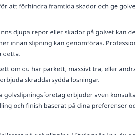
 för att förhindra framtida skador och ge golv
nns djupa repor eller skador på golvet kan de
ner innan slipning kan genomföras. Professio
 detta.
tt om du har parkett, massivt trä, eller andr
t erbjuda skräddarsydda lösningar.
a golvslipningsföretag erbjuder även konsult
ndling och finish baserat på dina preferenser o