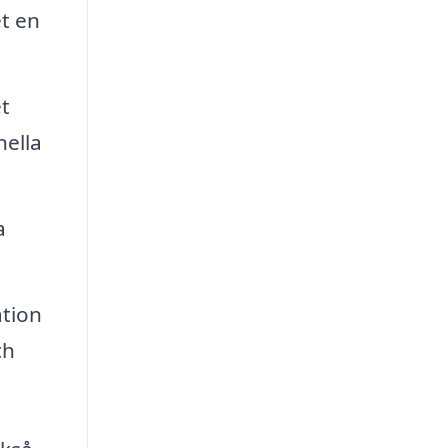
et en
t
nella
a
ation
ch