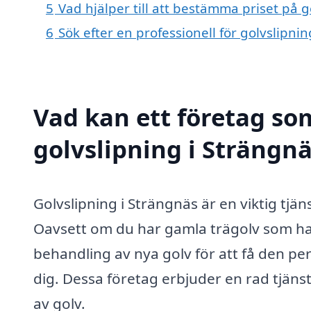
5
Vad hjälper till att bestämma priset på g
6
Sök efter en professionell för golvslipni
Vad kan ett företag som
golvslipning i Strängnä
Golvslipning i Strängnäs är en viktig tjäns
Oavsett om du har gamla trägolv som har b
behandling av nya golv för att få den per
dig. Dessa företag erbjuder en rad tjän
av golv.