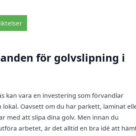
iktelser
danden för golvslipning i
äs kan vara en investering som förvandlar
n lokal. Oavsett om du har parkett, laminat ell
lar med att slipa dina golv. Men innan du
föra arbetet, är det alltid en bra idé att häm