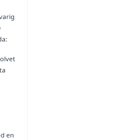
varig
e
da:
golvet
ta
ed en