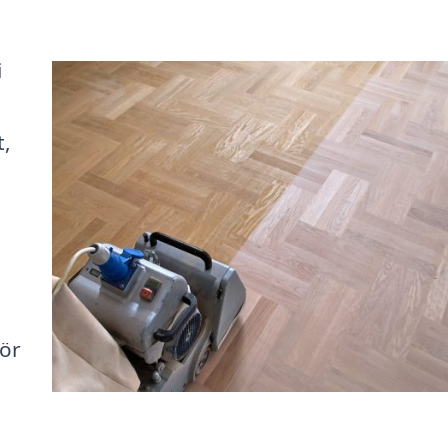
i
t,
u
för