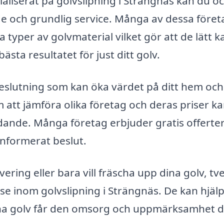
ialiserat på golvslipning i Strängnäs kan du o
de och grundlig service. Många av dessa föret
typer av golvmaterial vilket gör att de lätt k
sta resultatet för just ditt golv.
 beslutning som kan öka värdet på ditt hem och
 att jämföra olika företag och deras priser k
udande. Många företag erbjuder gratis offerter
t informerat beslut.
ering eller bara vill fräscha upp dina golv, tv
se inom golvslipning i Strängnäs. De kan hjäl
tt dina golv får den omsorg och uppmärksamhet 