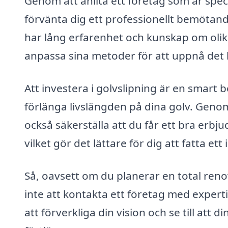
Genom att anlita ett företag som är spec
förvänta dig ett professionellt bemötan
har lång erfarenhet och kunskap om olika 
anpassa sina metoder för att uppnå det bä
Att investera i golvslipning är en smart
förlänga livslängden på dina golv. Genom
också säkerställa att du får ett bra erbj
vilket gör det lättare för dig att fatta et
Så, oavsett om du planerar en total renov
inte att kontakta ett företag med experti
att förverkliga din vision och se till a