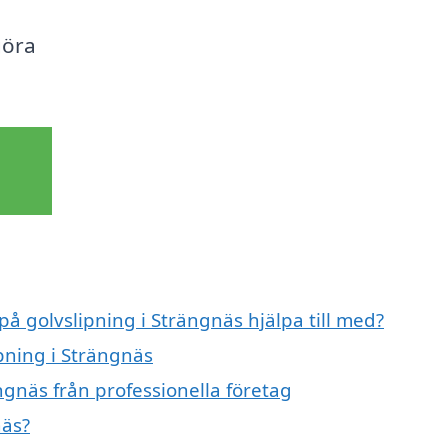
göra
på golvslipning i Strängnäs hjälpa till med?
ipning i Strängnäs
ngnäs från professionella företag
näs?